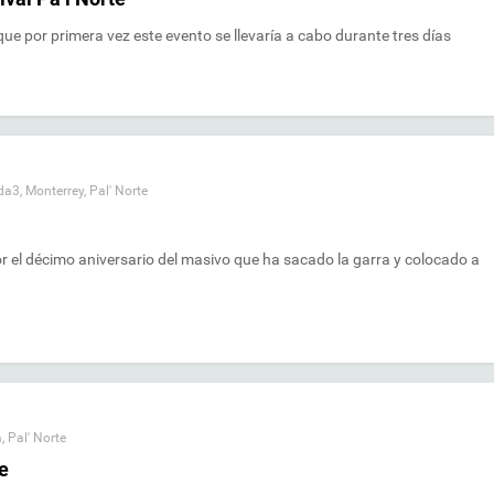
que por primera vez este evento se llevaría a cabo durante tres días
da3
,
Monterrey
,
Pal' Norte
or el décimo aniversario del masivo que ha sacado la garra y colocado a
a
,
Pal' Norte
e