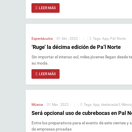
LEER MÁS
Espectáculos
|
01 Abr , 2022
|
|
|
Tags:
App
,
Pal' Norte
‘Ruge’ la décima edición de Pa’l Norte
Sin importar el intenso sol, miles jóvenes llegan desd
su moda.
LEER MÁS
Música
|
31 Mar , 2022
|
|
|
Tags:
App
,
destacada3
,
Méxic
Será opcional uso de cubrebocas en Pal N
Entre los preparativos para el evento de este viernes y
de empresas privadas