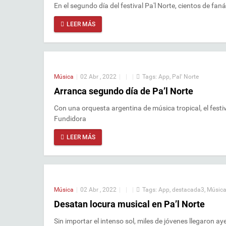
En el segundo día del festival Pa'l Norte, cientos de fa
LEER MÁS
Música
|
02 Abr , 2022
|
|
|
Tags:
App
,
Pal' Norte
Arranca segundo día de Pa’l Norte
Con una orquesta argentina de música tropical, el festiv
Fundidora
LEER MÁS
Música
|
02 Abr , 2022
|
|
|
Tags:
App
,
destacada3
,
Músic
Desatan locura musical en Pa’l Norte
Sin importar el intenso sol, miles de jóvenes llegaron ay