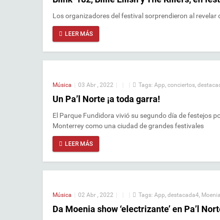
Los organizadores del festival sorprendieron al revelar 
LEER MÁS
Música
|
03 Abr , 2022
|
|
|
Tags:
App
,
conciertos
,
destaca
Un Pa’l Norte ¡a toda garra!
El Parque Fundidora vivió su segundo día de festejos p
Monterrey como una ciudad de grandes festivales
LEER MÁS
Música
|
02 Abr , 2022
|
|
|
Tags:
App
,
destacada4
,
Moeni
Da Moenia show ‘electrizante’ en Pa’l Nort