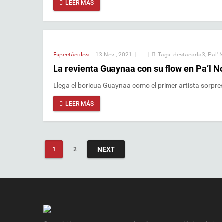
LEER MÁS
Espectáculos
|
13 Nov , 2021
|
|
|
Tags:
destacada3
,
Pal' 
La revienta Guaynaa con su flow en Pa’l N
Llega el boricua Guaynaa como el primer artista sorpres
LEER MÁS
NEXT
1
2