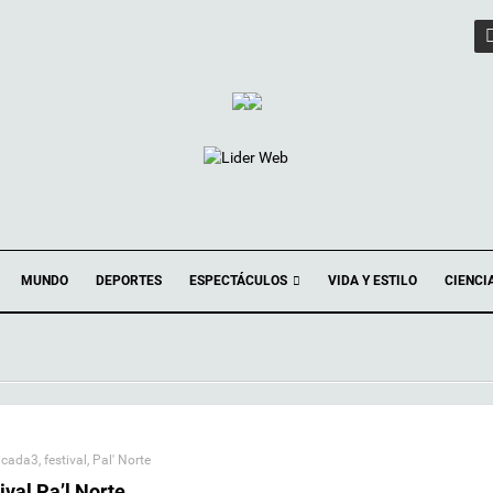
ESPECTÁCULOS
MUNDO
DEPORTES
VIDA Y ESTILO
CIENCI
acada3
,
festival
,
Pal' Norte
tival Pa’l Norte