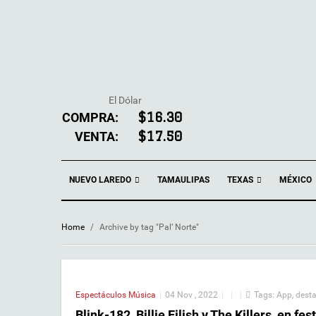
El Dólar
COMPRA:
$16.30
VENTA:
$17.50
NUEVO LAREDO
TEXAS
TAMAULIPAS
MÉXICO
Home
/
Archive by tag "Pal’ Norte"
Espectáculos
Música
|
04 Nov , 2022
|
|
|
Tags:
App
,
dest
Blink-182, Billie Eilish y The Killers, en fes