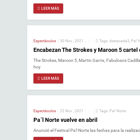
LEER MÁS
Espectáculos
|
30 Nov , 2021
|
|
|
Tags:
destacada3
,
Pal' 
Encabezan The Strokes y Maroon 5 cartel 
The Strokes, Maroon 5, Martin Garrix, Fabulosos Cadill
hoy
LEER MÁS
Espectáculos
|
22 Nov , 2021
|
|
|
Tags:
Pal' Norte
Pa´l Norte vuelve en abril
Anunció el Festival Pa'l Norte las fechas para la realizac