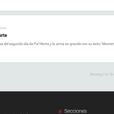
Norte
orte
a del segundo día de Pa'l Norte y la arma en grande con su éxito "Monter
Showing 1 to 10 o
Secciones