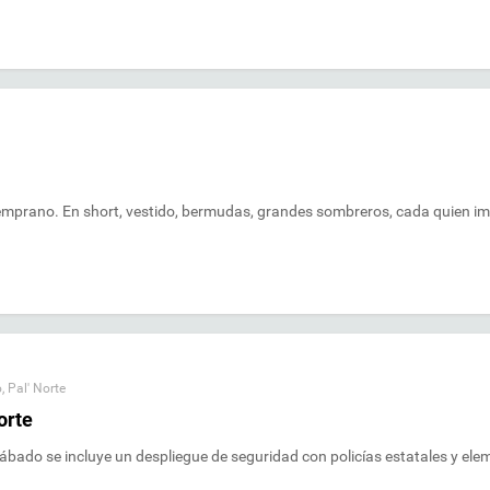
e temprano. En short, vestido, bermudas, grandes sombreros, cada quien i
o
,
Pal' Norte
orte
 sábado se incluye un despliegue de seguridad con policías estatales y el