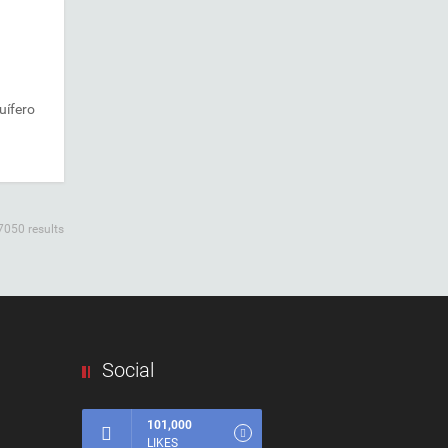
uífero
7050 results
Social
101,000
LIKES