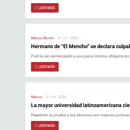
LEER MÁS
México
Mundo
|
31 Jul , 2026
|
|
Hermano de “El Mencho” se declara culpab
Podría ser sentenciado a una pena mínima obligatoria d
LEER MÁS
México
|
31 Jul , 2026
|
|
La mayor universidad latinoamericana cie
Repetirán la prueba a los alumnos con mejores puntuaci
LEER MÁS