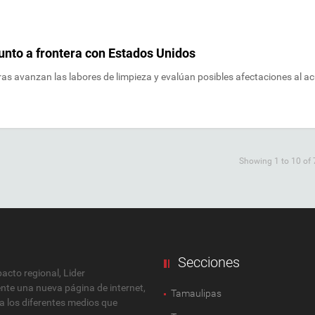
unto a frontera con Estados Unidos
as avanzan las labores de limpieza y evalúan posibles afectaciones al ac
Showing 1 to 10 of 
Secciones
cto regional, Lider
ente una nueva página de internet,
Tamaulipas
 a los diferentes medios que