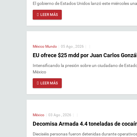
El gobierno de Estados Unidos lanzó este miércoles una
LEER MÁS
México
Mundo
|
05 Ago , 2026
|
|
EU ofrece $25 mdd por Juan Carlos Gonzá
Intensificando la presión sobre un ciudadano de Estado
México
LEER MÁS
México
|
03 Ago , 2026
|
|
Decomisa Armada 4.4 toneladas de cocaín
Dieciséis personas fueron detenidas durante operativos