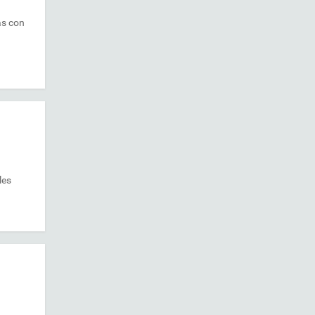
as con
les