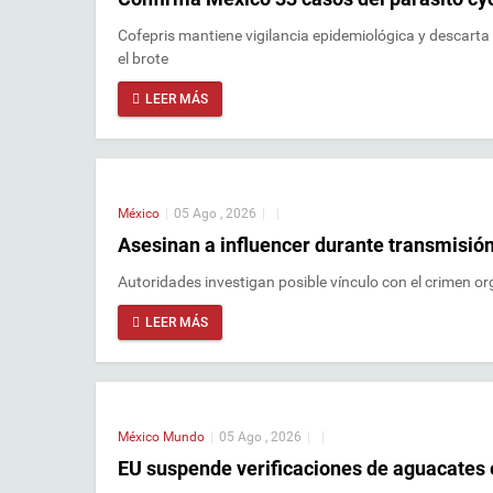
Cofepris mantiene vigilancia epidemiológica y descart
el brote
LEER MÁS
México
|
05 Ago , 2026
|
|
Asesinan a influencer durante transmisión
Autoridades investigan posible vínculo con el crimen or
LEER MÁS
México
Mundo
|
05 Ago , 2026
|
|
EU suspende verificaciones de aguacates