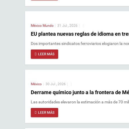
México
Mundo
|
31 Jul , 2026
|
|
EU plantea nuevas reglas de idioma en tre
Dos importantes sindicatos ferroviarios elogiaron la n
LEER MÁS
México
|
30 Jul , 2026
|
|
Derrame químico junto a la frontera de M
Las autoridades elevaron la estimación a más de 70 mil l
LEER MÁS