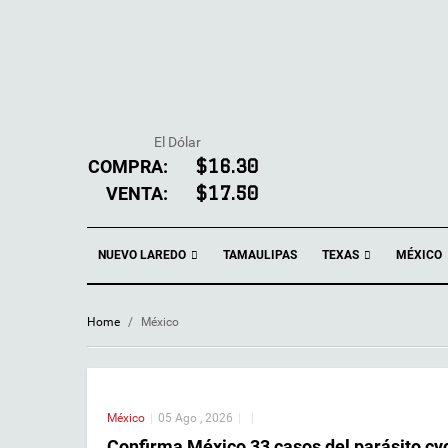
El Dólar
COMPRA:
$16.30
VENTA:
$17.50
NUEVO LAREDO
TEXAS
TAMAULIPAS
MÉXICO
Home
/
México
México
|
05 Ago , 2026
|
|
Confirma México 33 casos del parásito cy