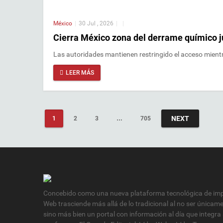
México
|
30 Jul , 2026
|
|
Cierra México zona del derrame químico j
Las autoridades mantienen restringido el acceso mientr
LEER MÁS
NEXT
1
2
3
…
705
Concebido como una nueva plataforma tecnológica de impa
Web trasciende más allá de lo tradicional al no ser únicam
sino más bien un portal con información al día que integra