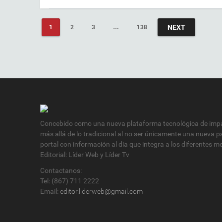
NEXT
1
2
3
…
138
Concebido como una nueva plataforma tecnológica de impac
más allá de lo tradicional al no ser únicamente una nueva p
portal con información al día que integra a los diferentes
Editorial: Líder Web y Líder Tv
Contactanos:
Tel: (867) 711 2222
Email:
editor.liderweb@gmail.com