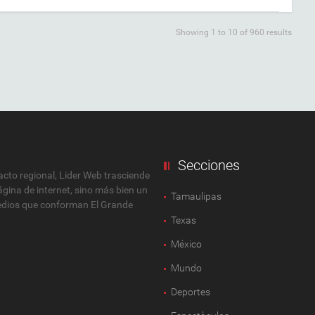
Showing 1 to 10 of 960 results
Secciones
to regional, Lider Web trasciende
ágina de internet, sino más bien un
Tamaulipas
 medios que conforman El Grande
Texas
México
Mundo
Deportes