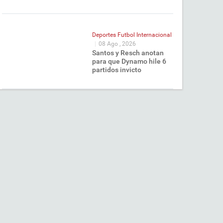
Deportes
Futbol Internacional
|
08 Ago , 2026
Santos y Resch anotan
para que Dynamo hile 6
partidos invicto