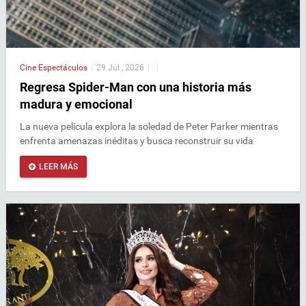
Cine
Espectáculos
|
29 Jul , 2026
|
|
Regresa Spider-Man con una historia más
madura y emocional
La nueva película explora la soledad de Peter Parker mientras
enfrenta amenazas inéditas y busca reconstruir su vida
LEER MÁS