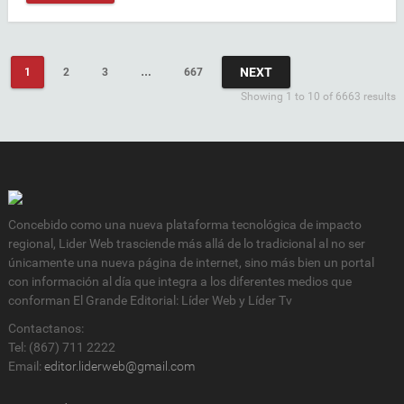
NEXT
1
2
3
…
667
Showing 1 to 10 of 6663 results
Concebido como una nueva plataforma tecnológica de impacto
regional, Lider Web trasciende más allá de lo tradicional al no ser
únicamente una nueva página de internet, sino más bien un portal
con información al día que integra a los diferentes medios que
conforman El Grande Editorial: Líder Web y Líder Tv
Contactanos:
Tel: (867) 711 2222
Email:
editor.liderweb@gmail.com