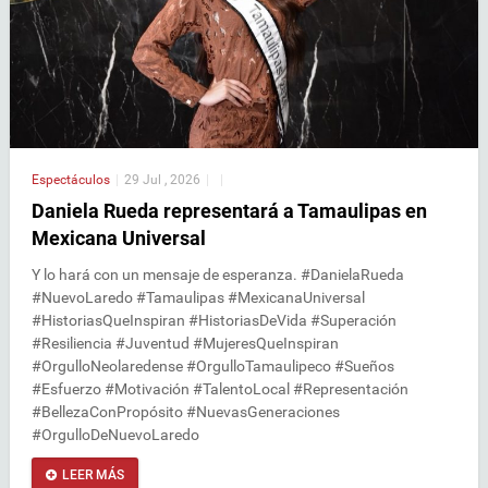
Espectáculos
|
29 Jul , 2026
|
|
Daniela Rueda representará a Tamaulipas en
Mexicana Universal
Y lo hará con un mensaje de esperanza. #DanielaRueda
#NuevoLaredo #Tamaulipas #MexicanaUniversal
#HistoriasQueInspiran #HistoriasDeVida #Superación
#Resiliencia #Juventud #MujeresQueInspiran
#OrgulloNeolaredense #OrgulloTamaulipeco #Sueños
#Esfuerzo #Motivación #TalentoLocal #Representación
#BellezaConPropósito #NuevasGeneraciones
#OrgulloDeNuevoLaredo
LEER MÁS