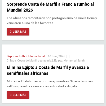
Sorprende Costa de Marfil a Francia rumbo al
Mundial 2026
Los africanos remontaron con protagonismo de Guéla Doué y
vencieron a una de las favoritas
LEER MÁS
Deportes
Futbol Internacional
|
10 Ene , 2026
|
|
|
Tags:
Costa de Marfil
,
destacada2
,
Egipto
,
Mohamed Salah
Elimina Egipto a Costa de Marfil y avanza a
semifinales africanas
Mohamed Salah marcó gol clave, mientras Nigeria también
selló su pase tras vencer con autoridad a Argelia
LEER MÁS