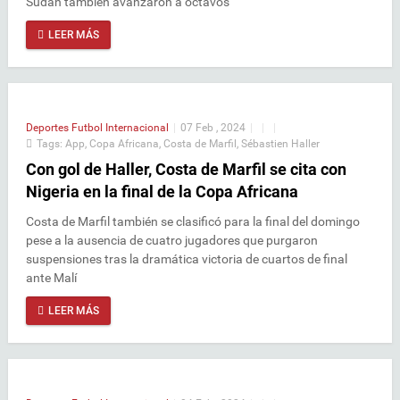
Sudán también avanzaron a octavos
LEER MÁS
Deportes
Futbol Internacional
|
07 Feb , 2024
|
|
|
Tags:
App
,
Copa Africana
,
Costa de Marfil
,
Sébastien Haller
Con gol de Haller, Costa de Marfil se cita con
Nigeria en la final de la Copa Africana
Costa de Marfil también se clasificó para la final del domingo
pese a la ausencia de cuatro jugadores que purgaron
suspensiones tras la dramática victoria de cuartos de final
ante Malí
LEER MÁS