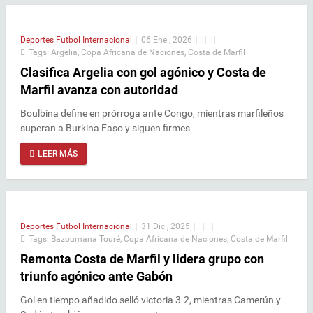
Deportes
Futbol Internacional
|
06 Ene , 2026
|
|
|
Tags:
Argelia
,
Copa Africana de Naciones
,
Costa de Marfil
Clasifica Argelia con gol agónico y Costa de
Marfil avanza con autoridad
Boulbina define en prórroga ante Congo, mientras marfileños
superan a Burkina Faso y siguen firmes
LEER MÁS
Deportes
Futbol Internacional
|
31 Dic , 2025
|
|
|
Tags:
Bazoumana Touré
,
Copa Africana de Naciones
,
Costa de Marfil
Remonta Costa de Marfil y lidera grupo con
triunfo agónico ante Gabón
Gol en tiempo añadido selló victoria 3-2, mientras Camerún y