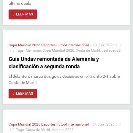
último duelo
LEER MÁS
Copa Mundial 2026
Deportes
Futbol Internacional
|
20 Jun , 2026
|
|
|
Tags:
Alemania
,
Copa Mundial 2026
,
Costa de Marfil
,
destacada2
Guía Undav remontada de Alemania y
clasificación a segunda ronda
El delantero marcó dos goles decisivos en el triunfo 2-1 sobre
Costa de Marfil
LEER MÁS
Copa Mundial 2026
Deportes
Futbol Internacional
|
04 Jun , 2026
|
|
|
Tags:
Costa de Marfil
,
Mundial 2026