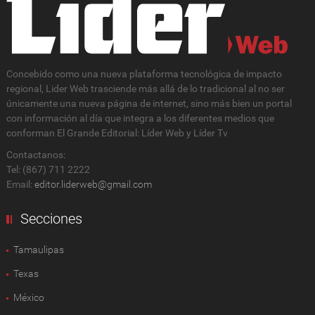
Concebido como una nueva plataforma tecnológica de impacto
regional, Lider Web trasciende más allá de lo tradicional al no ser
únicamente una nueva página de internet, sino más bien un portal
con información al día que integra a los diferentes medios que
conforman El Grande Editorial: Líder Web y Líder Tv
Contactanos:
Tel: (867) 711 2222
Email:
editor.liderweb@gmail.com
Secciones
Tamaulipas
Texas
México