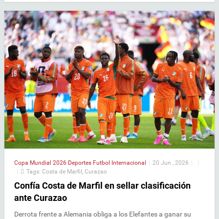
Copa Mundial 2026
Deportes
Futbol Internacional
|
20 Jun , 2026
|
|
|
Tags:
Costa de Marfil
,
Curazao
Confía Costa de Marfil en sellar clasificación
ante Curazao
Derrota frente a Alemania obliga a los Elefantes a ganar su