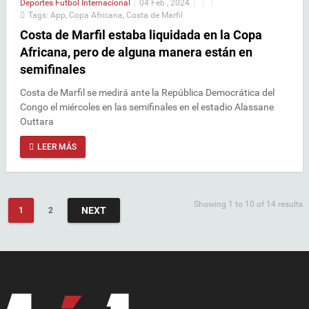
Deportes
Futbol Internacional
|
04 Feb , 2024
|
|
|
Tags:
App
,
Copa Africana
,
Costa de Marfil
Costa de Marfil estaba liquidada en la Copa
Africana, pero de alguna manera están en
semifinales
Costa de Marfil se medirá ante la República Democrática del
Congo el miércoles en las semifinales en el estadio Alassane
Outtara
LEER MÁS
Showing 1 to 10 of 14 results
NEXT
1
2