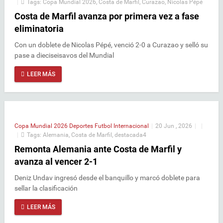
|
Tags:
Copa Mundial 2026
,
Costa de Marfil
,
Curazao
,
Nicolas Pépé
Costa de Marfil avanza por primera vez a fase
eliminatoria
Con un doblete de Nicolas Pépé, venció 2-0 a Curazao y selló su
pase a dieciseisavos del Mundial
LEER MÁS
Copa Mundial 2026
Deportes
Futbol Internacional
|
20 Jun , 2026
|
|
|
Tags:
Alemania
,
Costa de Marfil
,
destacada4
Remonta Alemania ante Costa de Marfil y
avanza al vencer 2-1
Deniz Undav ingresó desde el banquillo y marcó doblete para
sellar la clasificación
LEER MÁS