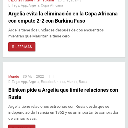
Deportes
Futbol Internacional
|
20 Ene , 2024
|
|
|
Tags:
App
,
Argelia
,
Copa Africana
Argelia evita la eliminación en la Copa Africana
con empate 2-2 con Burkina Faso
Argelia tiene dos unidades después de dos encuentros,
mientras que Mauritania tiene cero
LEER MÁS
Mundo
|
30 Mar , 2022
|
|
|
Tags:
App
,
Argelia
,
Estados Unidos
,
Mundo
,
Rusia
Blinken pide a Argelia que limite relaciones con
Rusia
Argelia tiene relaciones estrechas con Rusia desde que se
independizó de Francia en 1962 y es un importante comprador
de armas rusas.