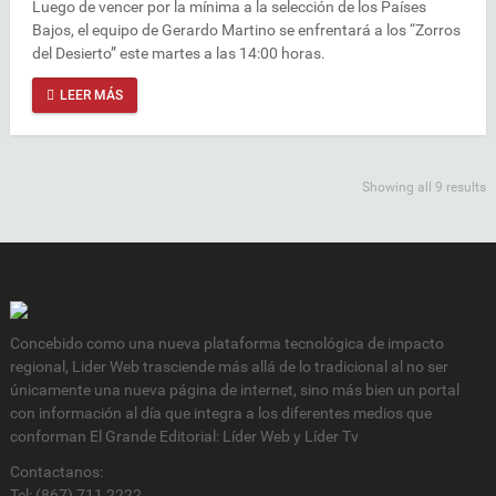
Luego de vencer por la mínima a la selección de los Países
Bajos, el equipo de Gerardo Martino se enfrentará a los “Zorros
del Desierto” este martes a las 14:00 horas.
LEER MÁS
Showing all 9 results
Concebido como una nueva plataforma tecnológica de impacto
regional, Lider Web trasciende más allá de lo tradicional al no ser
únicamente una nueva página de internet, sino más bien un portal
con información al día que integra a los diferentes medios que
conforman El Grande Editorial: Líder Web y Líder Tv
Contactanos:
Tel: (867) 711 2222