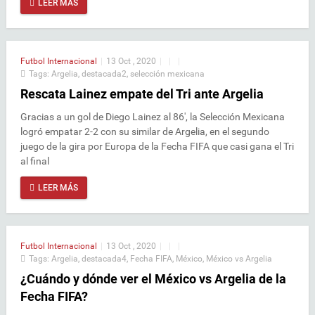
LEER MÁS
Futbol Internacional
|
13 Oct , 2020
|
|
|
Tags:
Argelia
,
destacada2
,
selección mexicana
Rescata Lainez empate del Tri ante Argelia
Gracias a un gol de Diego Lainez al 86', la Selección Mexicana
logró empatar 2-2 con su similar de Argelia, en el segundo
juego de la gira por Europa de la Fecha FIFA que casi gana el Tri
al final
LEER MÁS
Futbol Internacional
|
13 Oct , 2020
|
|
|
Tags:
Argelia
,
destacada4
,
Fecha FIFA
,
México
,
México vs Argelia
¿Cuándo y dónde ver el México vs Argelia de la
Fecha FIFA?