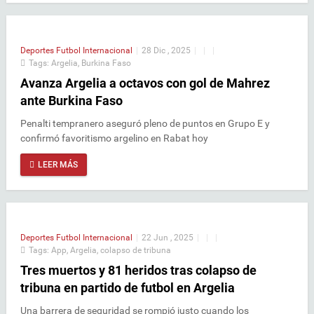
Deportes
Futbol Internacional
|
28 Dic , 2025
|
|
|
Tags:
Argelia
,
Burkina Faso
Avanza Argelia a octavos con gol de Mahrez
ante Burkina Faso
Penalti tempranero aseguró pleno de puntos en Grupo E y
confirmó favoritismo argelino en Rabat hoy
LEER MÁS
Deportes
Futbol Internacional
|
22 Jun , 2025
|
|
|
Tags:
App
,
Argelia
,
colapso de tribuna
Tres muertos y 81 heridos tras colapso de
tribuna en partido de futbol en Argelia
Una barrera de seguridad se rompió justo cuando los