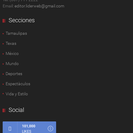
Email:
editor.liderweb@gmail.com
Secciones
Tamaulipas
Texas
México
Mundo
Deportes
Espectàculos
Vida y Estilo
Social
101,000
LIKES