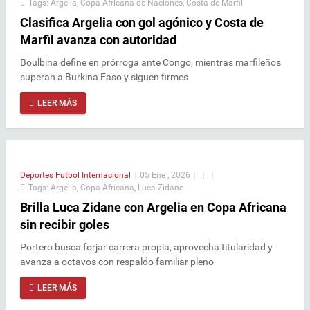
Tags:
Argelia
,
Copa Africana de Naciones
,
Costa de Marfil
Clasifica Argelia con gol agónico y Costa de
Marfil avanza con autoridad
Boulbina define en prórroga ante Congo, mientras marfileños
superan a Burkina Faso y siguen firmes
LEER MÁS
Deportes
Futbol Internacional
|
05 Ene , 2026
|
|
|
Tags:
Argelia
,
Copa Africana
,
Luca Zidane
Brilla Luca Zidane con Argelia en Copa Africana
sin recibir goles
Portero busca forjar carrera propia, aprovecha titularidad y
avanza a octavos con respaldo familiar pleno
LEER MÁS