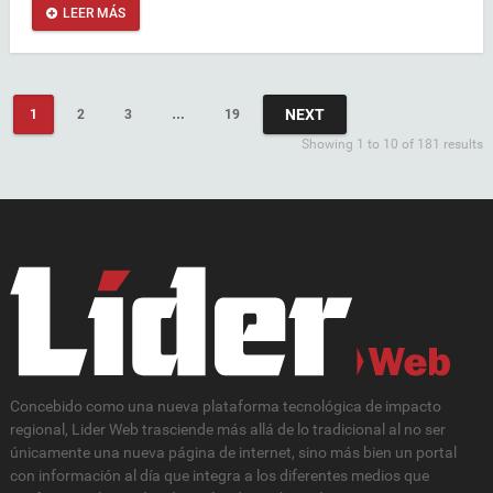
LEER MÁS
NEXT
1
2
3
…
19
Showing 1 to 10 of 181 results
Concebido como una nueva plataforma tecnológica de impacto
regional, Lider Web trasciende más allá de lo tradicional al no ser
únicamente una nueva página de internet, sino más bien un portal
con información al día que integra a los diferentes medios que