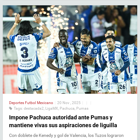
Deportes
Futbol Mexicano
|
20 Nov , 2025
|
|
|
Tags:
destacada2
,
LigaMX
,
Pachuca
,
Pumas
Impone Pachuca autoridad ante Pumas y
mantiene vivas sus aspiraciones de liguilla
Con doblete de Kenedy y gol de Valencia, los Tuzos lograron