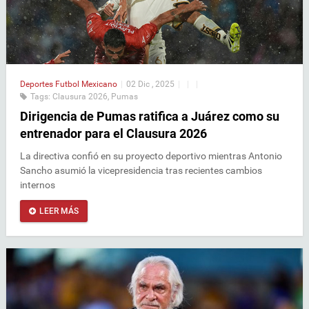
Deportes
Futbol Mexicano
|
02 Dic , 2025
|
|
|
Tags:
Clausura 2026
,
Pumas
Dirigencia de Pumas ratifica a Juárez como su
entrenador para el Clausura 2026
La directiva confió en su proyecto deportivo mientras Antonio
Sancho asumió la vicepresidencia tras recientes cambios
internos
LEER MÁS