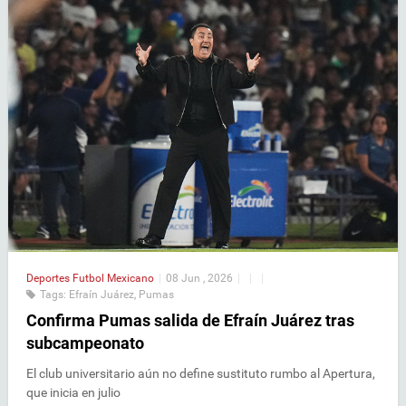
Deportes
Futbol Mexicano
|
08 Jun , 2026
|
|
|
Tags:
Efraín Juárez
,
Pumas
Confirma Pumas salida de Efraín Juárez tras
subcampeonato
El club universitario aún no define sustituto rumbo al Apertura,
que inicia en julio