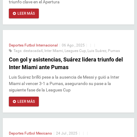
triunfo clave en el Apertura
LEER MÁS
Deportes
Futbol Internacional
|
06 Ago , 2025
|
|
|
Tags:
destacada4
,
Inter Miami
,
Leagues Cup
,
Luis Suárez
,
Pumas
Con gol y asistencias, Suárez lidera triunfo del
Inter Miami ante Pumas
Luis Suárez brilló pese a la ausencia de Messi y guió a Inter
Miami al vencer 3-1 a Pumas, asegurando su pase a la
siguiente fase de la Leagues Cup
LEER MÁS
Deportes
Futbol Mexicano
|
24 Jul , 2025
|
|
|