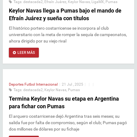
Tags:
destacada2
,
Efraín Juárez
,
Keylor Navas
,
LigaMX
,
Pumas
Keylor Navas llega a Pumas bajo el mando de
Efraín Juárez y sueña con títulos
El histórico portero costarricense se incorpora al club
universitario con la meta de romper la sequía de campeonatos,
ahora dirigido por su viejo rival
LEER MÁS
Deportes
Futbol Internacional
|
21 Jul , 2025
|
|
|
Tags:
destacada2
,
Keylor Navas
,
Pumas
Termina Keylor Navas su etapa en Argentina
para fichar con Pumas
El arquero costarricense dejó Argentina tras seis meses; su
salida fue por falta de compromiso, según el club; Pumas pagó
dos millones de dólares por su fichaje