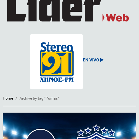
EN VIVO
Home
/
Archive by tag "Pumas"