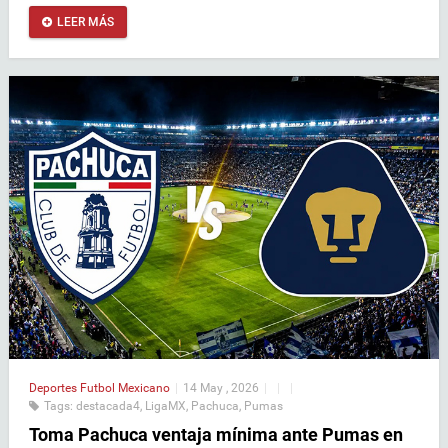
LEER MÁS
Deportes
Futbol Mexicano
|
14 May , 2026
|
|
|
Tags:
destacada4
,
LigaMX
,
Pachuca
,
Pumas
Toma Pachuca ventaja mínima ante Pumas en