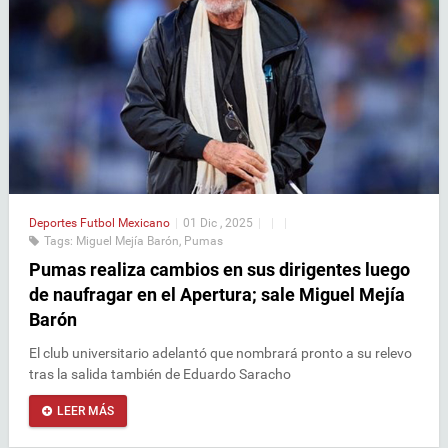
Deportes
Futbol Mexicano
|
01 Dic , 2025
|
|
|
Tags:
Miguel Mejía Barón
,
Pumas
Pumas realiza cambios en sus dirigentes luego
de naufragar en el Apertura; sale Miguel Mejía
Barón
El club universitario adelantó que nombrará pronto a su relevo
tras la salida también de Eduardo Saracho
LEER MÁS