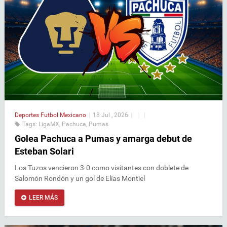
Deportes
Futbol Mexicano
|
18 Jul , 2026
|
|
|
Tags:
LigaMX
,
Pachuca
,
Pumas
Golea Pachuca a Pumas y amarga debut de
Esteban Solari
Los Tuzos vencieron 3-0 como visitantes con doblete de
Salomón Rondón y un gol de Elías Montiel
LEER MÁS