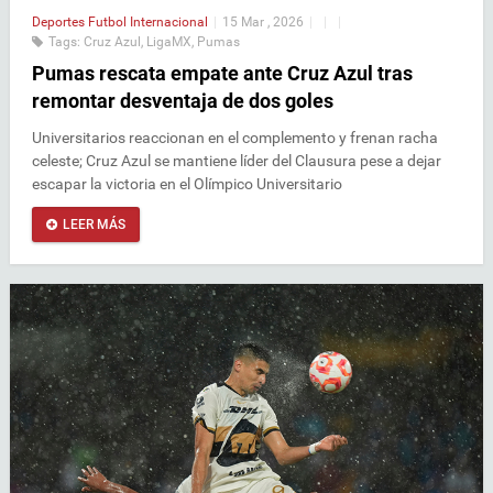
Deportes
Futbol Internacional
|
15 Mar , 2026
|
|
|
Tags:
Cruz Azul
,
LigaMX
,
Pumas
Pumas rescata empate ante Cruz Azul tras
remontar desventaja de dos goles
Universitarios reaccionan en el complemento y frenan racha
celeste; Cruz Azul se mantiene líder del Clausura pese a dejar
escapar la victoria en el Olímpico Universitario
LEER MÁS