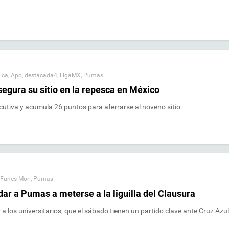
ica
,
App
,
destacada4
,
LigaMX
,
Pumas
egura su sitio en la repesca en México
cutiva y acumula 26 puntos para aferrarse al noveno sitio
Funes Mori
,
Pumas
ar a Pumas a meterse a la liguilla del Clausura
a los universitarios, que el sábado tienen un partido clave ante Cruz Azul