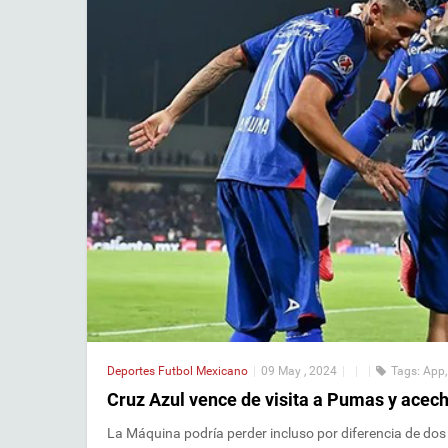
Deportes
Futbol Mexicano
|
09 May , 2024
|
|
|
Tags:
App
Cruz Azul vence de visita a Pumas y acec
La Máquina podría perder incluso por diferencia de dos 