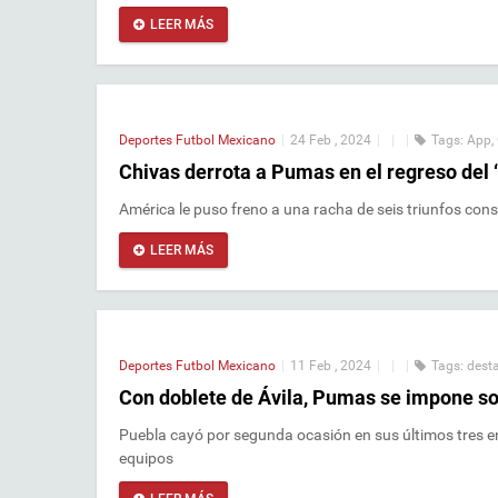
LEER MÁS
Deportes
Futbol Mexicano
|
24 Feb , 2024
|
|
|
Tags:
App
,
Chivas derrota a Pumas en el regreso del ‘
América le puso freno a una racha de seis triunfos cons
LEER MÁS
Deportes
Futbol Mexicano
|
11 Feb , 2024
|
|
|
Tags:
dest
Con doblete de Ávila, Pumas se impone so
Puebla cayó por segunda ocasión en sus últimos tres en
equipos