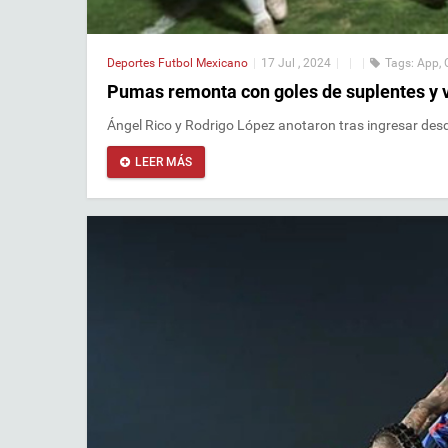
Deportes
Futbol Mexicano
|
17 Jul , 2024
|
|
|
Tags:
App
,
Pumas remonta con goles de suplentes y 
Ángel Rico y Rodrigo López anotaron tras ingresar des
LEER MÁS