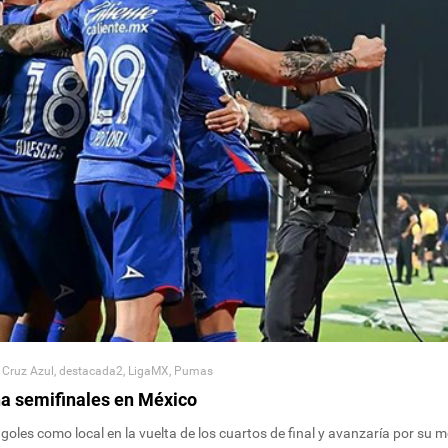
,
Cruz Azul
,
destacada2
,
LigaMX
,
Pumas
ha semifinales en México
goles como local en la vuelta de los cuartos de final y avanzaría por su m