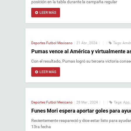
posición en la tabla durante la campaña regular
LEER MÁS
Deportes
Futbol Mexicano
|
21 Abr , 2024
|
|
|
Tags:
Amér
Pumas vence al América y virtualmente as
Con el resultado, Pumas logró su tercera victoria conse
LEER MÁS
Deportes
Futbol Mexicano
|
28 Mar , 2024
|
|
|
Tags:
App
,
Funes Mori espera aportar goles para ayud
Recientemente reapareció y dice estar listo para ayudar 
13ra fecha