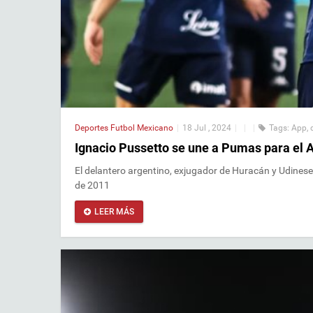
Deportes
Futbol Mexicano
|
18 Jul , 2024
|
|
|
Tags:
App
,
Ignacio Pussetto se une a Pumas para el 
El delantero argentino, exjugador de Huracán y Udinese
de 2011
LEER MÁS