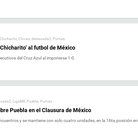
Chicharito
,
Chivas
,
destacada2
,
Pumas
Chicharito’ al futbol de México
ecutivos del Cruz Azul al imponerse 1-0.
acada2
,
LigaMX
,
Puebla
,
Pumas
bre Puebla en el Clausura de México
cuentros y se mantiene con solo cuatro unidades, en la 16ta posición en