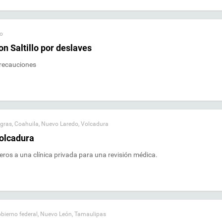
lo
n Saltillo por deslaves
precauciones
egras
,
Coahuila
,
Nuevo Laredo
,
Volcadura
olcadura
ñeros a una clínica privada para una revisión médica.
bierno federal
,
Nuevo León
,
Tamaulipas