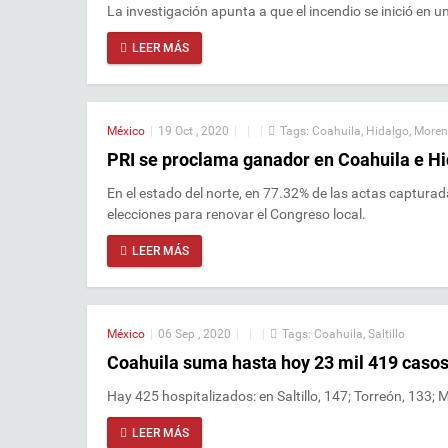
La investigación apunta a que el incendio se inició en
LEER MÁS
México
|
19 Oct , 2020
|
|
|
Tags:
Coahuila
,
Hidalgo
,
More
PRI se proclama ganador en Coahuila e H
En el estado del norte, en 77.32% de las actas capturada
elecciones para renovar el Congreso local.
LEER MÁS
México
|
06 Sep , 2020
|
|
|
Tags:
Coahuila
,
Saltillo
Coahuila suma hasta hoy 23 mil 419 casos
Hay 425 hospitalizados: en Saltillo, 147; Torreón, 133;
LEER MÁS