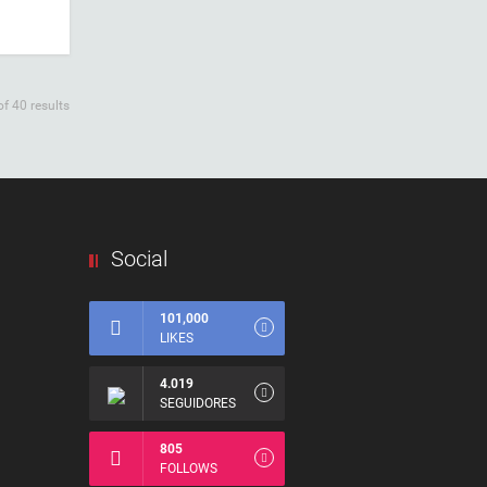
f 40 results
Social
101,000
LIKES
4.019
SEGUIDORES
805
FOLLOWS