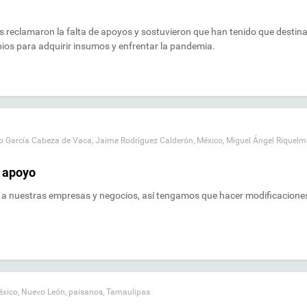
reclamaron la falta de apoyos y sostuvieron que han tenido que destina
pios para adquirir insumos y enfrentar la pandemia.
o García Cabeza de Vaca
,
Jaime Rodríguez Calderón
,
México
,
Miguel Ángel Riquelm
e apoyo
r a nuestras empresas y negocios, así tengamos que hacer modificacione
éxico
,
Nuevo León
,
paisanos
,
Tamaulipas