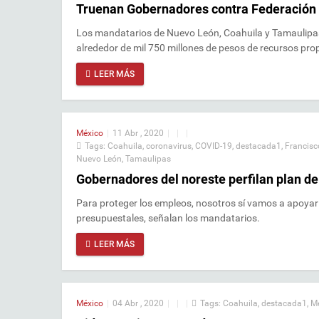
Truenan Gobernadores contra Federación
Los mandatarios de Nuevo León, Coahuila y Tamaulipas 
alrededor de mil 750 millones de pesos de recursos pro
LEER MÁS
México
|
11 Abr , 2020
|
|
|
Tags:
Coahuila
,
coronavirus
,
COVID-19
,
destacada1
,
Francisc
Nuevo León
,
Tamaulipas
Gobernadores del noreste perfilan plan d
Para proteger los empleos, nosotros sí vamos a apoya
presupuestales, señalan los mandatarios.
LEER MÁS
México
|
04 Abr , 2020
|
|
|
Tags:
Coahuila
,
destacada1
,
M