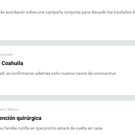
a acordaron sobre una campaña conjunta para disuadir los traslados d
tacada4
n Coahuila
edad; se confirmaron además ocho nuevos casos de coronavirus
eira
,
México
ención quirúrgica
 familia confía en que pronto estará de vuelta en casa.