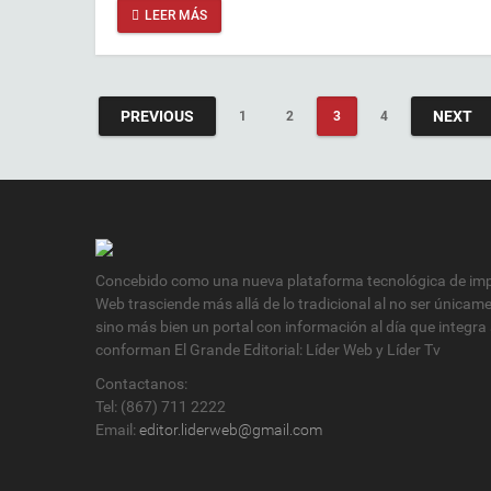
LEER MÁS
PREVIOUS
NEXT
1
2
3
4
Concebido como una nueva plataforma tecnológica de impa
Web trasciende más allá de lo tradicional al no ser únicam
sino más bien un portal con información al día que integra
conforman El Grande Editorial: Líder Web y Líder Tv
Contactanos:
Tel: (867) 711 2222
Email:
editor.liderweb@gmail.com