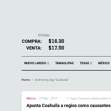
El Dólar
COMPRA:
$16.30
VENTA:
$17.50
NUEVO LAREDO
TEXAS
TAMAULIPAS
MÉXICO
Home
/
Archive by tag "Coahuila"
México
|
25 Mar , 2021
|
|
|
Tags:
Coahuila
,
destacada4
,
i
Apunta Coahuila a regios como causantes