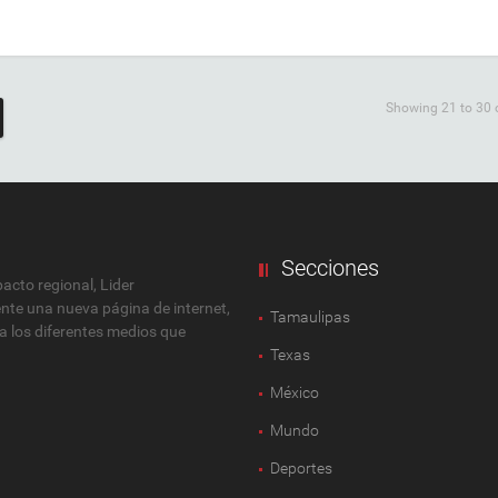
Showing 21 to 30 o
Secciones
cto regional, Lider
ente una nueva página de internet,
Tamaulipas
 a los diferentes medios que
Texas
México
Mundo
Deportes