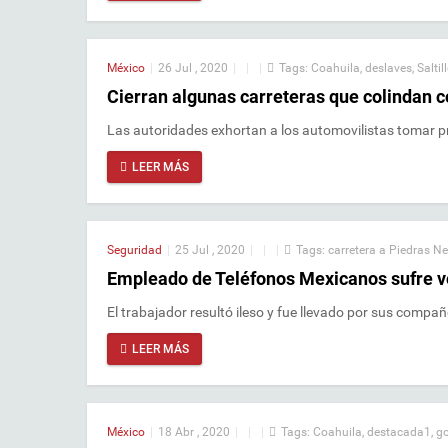
México
|
26 Jul , 2020
|
|
|
Tags:
Coahuila
,
deslaves
,
Saltil
Cierran algunas carreteras que colindan co
Las autoridades exhortan a los automovilistas tomar 
LEER MÁS
Seguridad
|
25 Jul , 2020
|
|
|
Tags:
carretera a Piedras N
Empleado de Teléfonos Mexicanos sufre v
El trabajador resultó ileso y fue llevado por sus compa
LEER MÁS
México
|
18 Abr , 2020
|
|
|
Tags:
Coahuila
,
destacada1
,
go