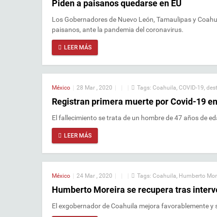
Piden a paisanos quedarse en EU
Los Gobernadores de Nuevo León, Tamaulipas y Coahuil
paisanos, ante la pandemia del coronavirus.
LEER MÁS
México
|
28 Mar , 2020
|
|
|
Tags:
Coahuila
,
COVID-19
,
des
Registran primera muerte por Covid-19 e
El fallecimiento se trata de un hombre de 47 años de 
LEER MÁS
México
|
24 Mar , 2020
|
|
|
Tags:
Coahuila
,
Humberto Mor
Humberto Moreira se recupera tras interv
El exgobernador de Coahuila mejora favorablemente y su