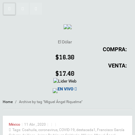
El Dólar
COMPRA:
$16.30
VENTA:
$17.40
EN VIVO
Home
/
Archive by tag "Miguel Ángel Riquelme"
México
|
11 Abr , 2020
|
|
|
Tags:
Coahuila
,
coronavirus
,
COVID-19
,
destacada1
,
Francisco García