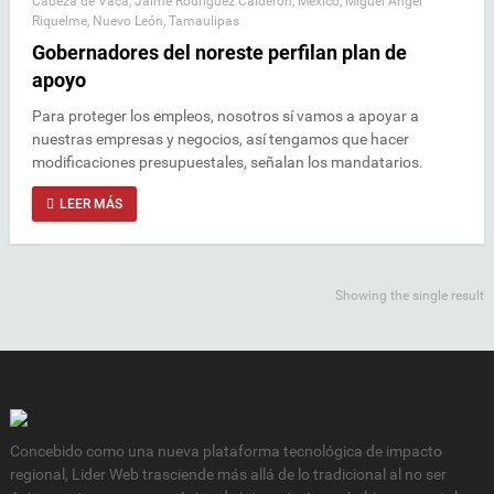
Cabeza de Vaca
,
Jaime Rodríguez Calderón
,
México
,
Miguel Ángel
Riquelme
,
Nuevo León
,
Tamaulipas
Gobernadores del noreste perfilan plan de
apoyo
Para proteger los empleos, nosotros sí vamos a apoyar a
nuestras empresas y negocios, así tengamos que hacer
modificaciones presupuestales, señalan los mandatarios.
LEER MÁS
Showing the single result
Concebido como una nueva plataforma tecnológica de impacto
regional, Lider Web trasciende más allá de lo tradicional al no ser