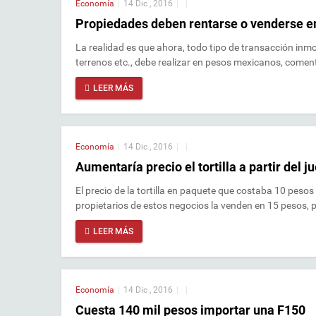
Economía
|
14 Dic , 2016
|
|
Propiedades deben rentarse o venderse en
La realidad es que ahora, todo tipo de transacción inmob
terrenos etc., debe realizar en pesos mexicanos, com
LEER MÁS
Economía
|
14 Dic , 2016
|
|
Aumentaría precio el tortilla a partir del
El precio de la tortilla en paquete que costaba 10 peso
propietarios de estos negocios la venden en 15 pesos, 
LEER MÁS
Economía
|
14 Dic , 2016
|
|
Cuesta 140 mil pesos importar una F150