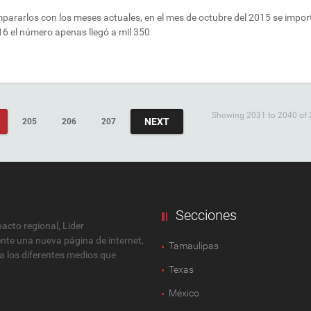
mpararlos con los meses actuales, en el mes de octubre del 2015 se impor
16 el número apenas llegó a mil 350
Showing 2031 to 2040 of 
NEXT
205
206
207
Secciones
cto regional, Lider
ente una nueva página de internet,
Tamaulipas
 a los diferentes medios que
Texas
México