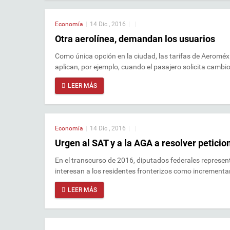
Economía
|
14 Dic , 2016
|
|
Otra aerolínea, demandan los usuarios
Como única opción en la ciudad, las tarifas de Aeromé
aplican, por ejemplo, cuando el pasajero solicita cambi
LEER MÁS
Economía
|
14 Dic , 2016
|
|
Urgen al SAT y a la AGA a resolver peticio
En el transcurso de 2016, diputados federales represent
interesan a los residentes fronterizos como incrementar
LEER MÁS