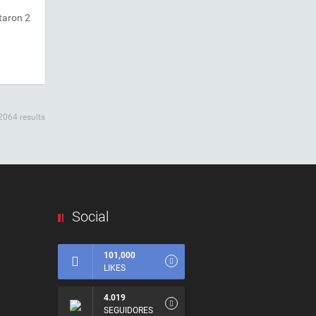
taron 2
2064 results
Social
101,000
LIKES
4.019
SEGUIDORES