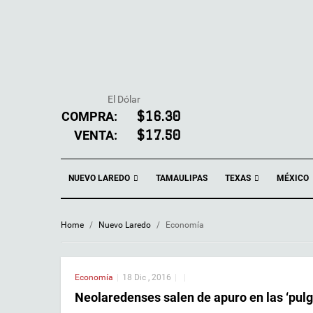
El Dólar
COMPRA:
$16.30
VENTA:
$17.50
NUEVO LAREDO
TEXAS
TAMAULIPAS
MÉXICO
Home
/
Nuevo Laredo
/
Economía
Economía
|
18 Dic , 2016
|
|
Neolaredenses salen de apuro en las ‘pulg