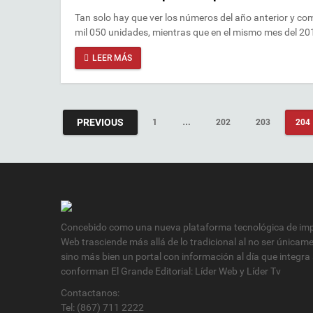
Tan solo hay que ver los números del año anterior y co
mil 050 unidades, mientras que en el mismo mes del 20
LEER MÁS
PREVIOUS
1
…
202
203
204
Concebido como una nueva plataforma tecnológica de impa
Web trasciende más allá de lo tradicional al no ser únicam
sino más bien un portal con información al día que integra
conforman El Grande Editorial: Líder Web y Líder Tv
Contactanos:
Tel: (867) 711 2222