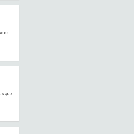
ue se
mas que