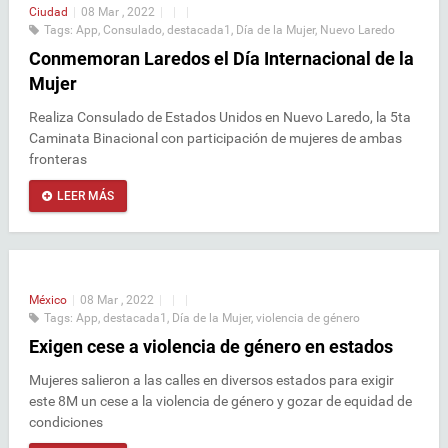
Ciudad
|
08 Mar , 2022
|
|
|
Tags:
App
,
Consulado
,
destacada1
,
Día de la Mujer
,
Nuevo Laredo
Conmemoran Laredos el Día Internacional de la
Mujer
Realiza Consulado de Estados Unidos en Nuevo Laredo, la 5ta
Caminata Binacional con participación de mujeres de ambas
fronteras
LEER MÁS
México
|
08 Mar , 2022
|
|
|
Tags:
App
,
destacada1
,
Día de la Mujer
,
violencia de género
Exigen cese a violencia de género en estados
Mujeres salieron a las calles en diversos estados para exigir
este 8M un cese a la violencia de género y gozar de equidad de
condiciones