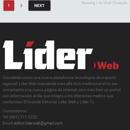
Showing 1 to 10 of 15 results
NEXT
1
2
Concebido como una nueva plataforma tecnológica de impacto
regional, Lider Web trasciende más allá de lo tradicional al no ser
únicamente una nueva página de internet, sino más bien un portal
con información al día que integra a los diferentes medios que
conforman El Grande Editorial: Líder Web y Líder Tv
Contactanos:
Tel: (867) 711 2222
Email:
editor.liderweb@gmail.com