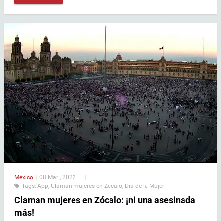
México
|
08 Mar , 2022
|
|
|
Tags:
App
,
Claman mujeres en Zócalo
,
Día de la Mujer
Claman mujeres en Zócalo: ¡ni una asesinada
más!