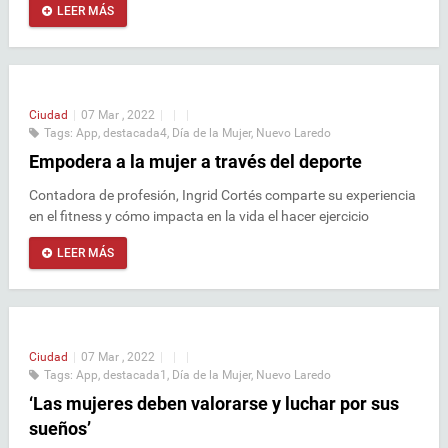
LEER MÁS
Ciudad
|
07 Mar , 2022
|
|
|
Tags:
App
,
destacada4
,
Día de la Mujer
,
Nuevo Laredo
Empodera a la mujer a través del deporte
Contadora de profesión, Ingrid Cortés comparte su experiencia
en el fitness y cómo impacta en la vida el hacer ejercicio
LEER MÁS
Ciudad
|
07 Mar , 2022
|
|
|
Tags:
App
,
destacada1
,
Día de la Mujer
,
Nuevo Laredo
‘Las mujeres deben valorarse y luchar por sus
sueños’