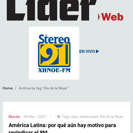
EN VIVO
Home
/
Archive by tag "Día de la Mujer"
Mundo
|
08 Mar , 2023
|
|
|
Tags:
App
,
destacada4
,
Día de la Mujer
América Latina: por qué aún hay motivo para
revindicar el 8M