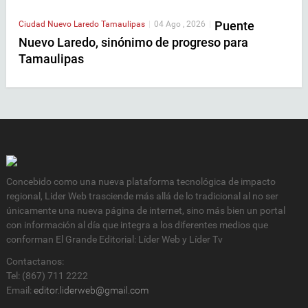
Puente
Ciudad
Nuevo Laredo
Tamaulipas
|
04 Ago , 2026
|
Nuevo Laredo, sinónimo de progreso para
Tamaulipas
Concebido como una nueva plataforma tecnológica de impacto
regional, Lider Web trasciende más allá de lo tradicional al no ser
únicamente una nueva página de internet, sino más bien un portal
con información al día que integra a los diferentes medios que
conforman El Grande Editorial: Líder Web y Líder Tv
Contactanos:
Tel: (867) 711 2222
Email:
editor.liderweb@gmail.com