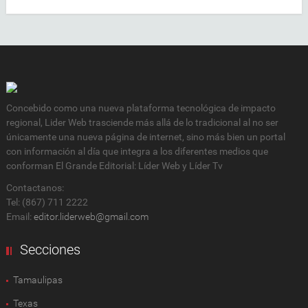
Concebido como una nueva plataforma tecnológica de impacto
regional, Lider Web trasciende más allá de lo tradicional al no ser
únicamente una nueva página de internet, sino más bien un portal
con información al día que integra a los diferentes medios que
conforman El Grande Editorial: Líder Web y Líder Tv
Contactanos:
Tel: (867) 711 2222
Email:
editor.liderweb@gmail.com
Secciones
Tamaulipas
Texas