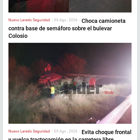
Choca camioneta
Nuevo Laredo
Seguridad
|
05 Ago , 2026
|
contra base de semáforo sobre el bulevar
Colosio
Evita choque frontal
Nuevo Laredo
Seguridad
|
05 Ago , 2026
|
y vuelca tractocamión en la carretera libre