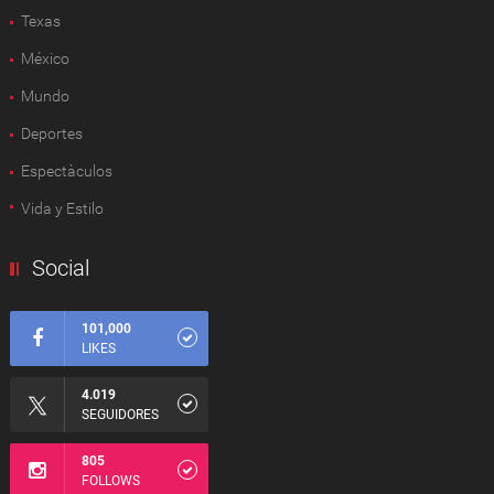
Texas
México
Mundo
Deportes
Espectàculos
Vida y Estilo
Social
101,000
LIKES
4.019
SEGUIDORES
805
FOLLOWS