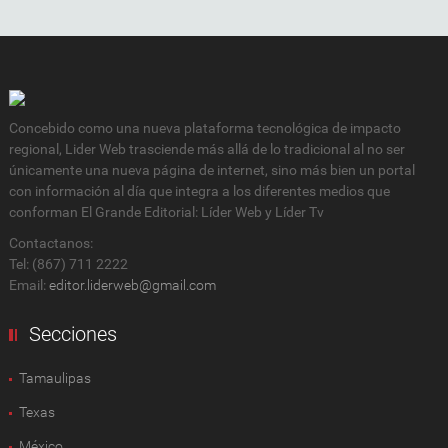
Concebido como una nueva plataforma tecnológica de impacto
regional, Lider Web trasciende más allá de lo tradicional al no ser
únicamente una nueva página de internet, sino más bien un portal
con información al día que integra a los diferentes medios que
conforman El Grande Editorial: Líder Web y Líder Tv
Contactanos:
Tel: (867) 711 2222
Email:
editor.liderweb@gmail.com
Secciones
Tamaulipas
Texas
México