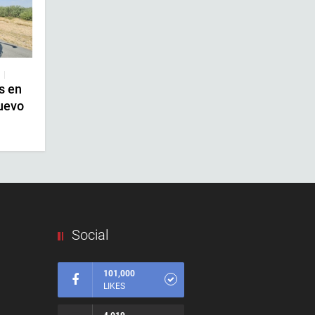
|
s en
uevo
Social
101,000
LIKES