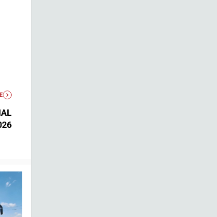
E
IAL
026