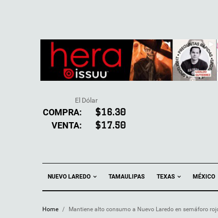
El Dólar
COMPRA:
$16.30
VENTA:
$17.50
NUEVO LAREDO
TEXAS
TAMAULIPAS
MÉXICO
Home
/
Mantiene alto consumo a Nuevo Laredo en semáforo roj