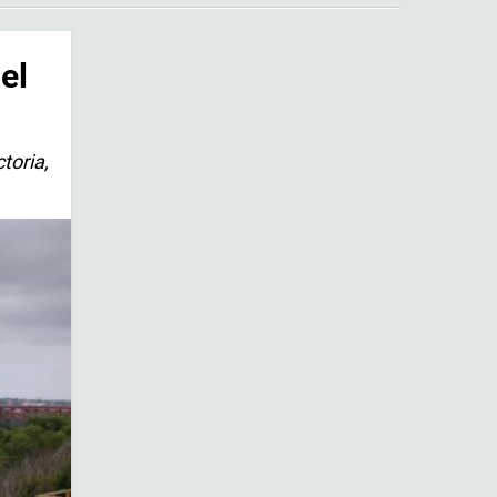
el
toria,