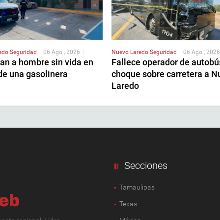
redo
Seguridad
|
06 Ago , 2026
|
Nuevo Laredo
Seguridad
|
06 Ago , 2026
an a hombre sin vida en
Fallece operador de autobú
de una gasolinera
choque sobre carretera a N
Laredo
Secciones
Tamaulipas
Texas