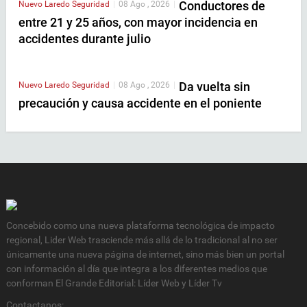
Conductores de
Nuevo Laredo
Seguridad
|
08 Ago , 2026
|
entre 21 y 25 años, con mayor incidencia en
accidentes durante julio
Da vuelta sin
Nuevo Laredo
Seguridad
|
08 Ago , 2026
|
precaución y causa accidente en el poniente
Concebido como una nueva plataforma tecnológica de impacto
regional, Lider Web trasciende más allá de lo tradicional al no ser
únicamente una nueva página de internet, sino más bien un portal
con información al día que integra a los diferentes medios que
conforman El Grande Editorial: Líder Web y Líder Tv
Contactanos: