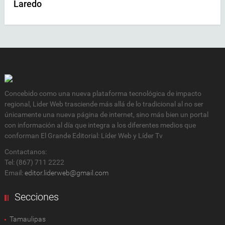
Laredo
Concebido como una nueva plataforma tecnológica de impacto
regional, Lider Web trasciende más allá de lo tradicional al no ser
únicamente una nueva página de internet, sino más bien un portal
con información al día que integra a los diferentes medios que
conforman El Grande Editorial: Líder Web y Líder Tv
Contactanos:
Tel: (867) 711 2222
Email:
editor.liderweb@gmail.com
Secciones
Tamaulipas