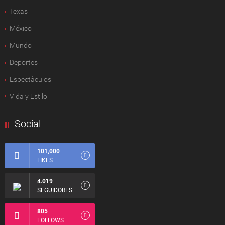
Texas
México
Mundo
Deportes
Espectàculos
Vida y Estilo
Social
101,000
LIKES
4.019
SEGUIDORES
805
FOLLOWS