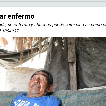
iar enfermo
ída, se enfermó y ahora no puede caminar. Las person
7 1304937.