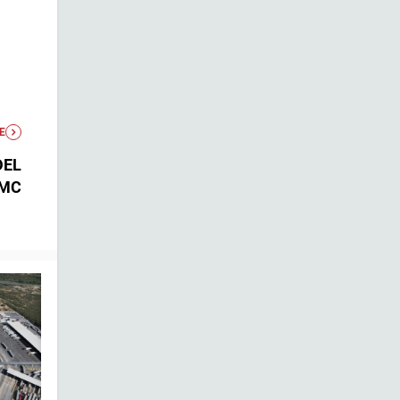
E
DEL
MC