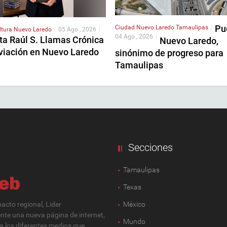
Pu
Ciudad
Nuevo Laredo
Tamaulipas
|
ltura
Nuevo Laredo
|
05 Ago , 2026
|
04 Ago , 2026
|
ta Raúl S. Llamas Crónica
Nuevo Laredo,
Aviación en Nuevo Laredo
sinónimo de progreso para
Tamaulipas
Secciones
Tamaulipas
Texas
cto regional, Lider
México
ente una nueva página de internet,
Mundo
 a los diferentes medios que