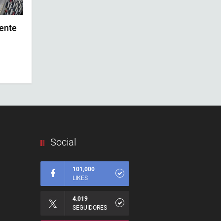
ente
Social
101,000
LIKES
4.019
SEGUIDORES