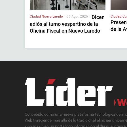
Dicen
Ciudad
Nuevo Laredo
|
06 Ago , 2026
|
Ciudad
Cu
Presen
adiós al turno vespertino de la
de la 
Oficina Fiscal en Nuevo Laredo
Concebido como una nueva plataforma tecnológica de impa
Web trasciende más allá de lo tradicional al no ser únicam
sino más bien un portal con información al día que integra