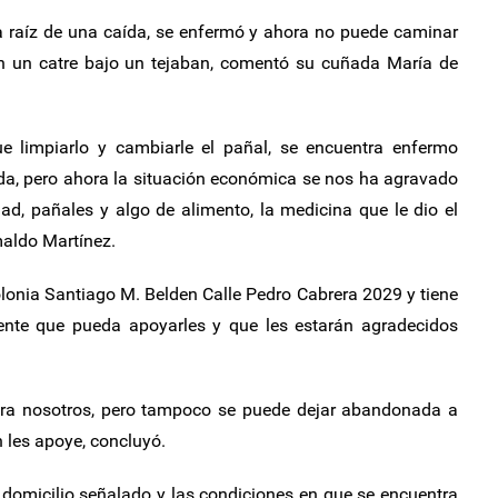
a raíz de una caída, se enfermó y ahora no puede caminar
n un catre bajo un tejaban, comentó su cuñada María de
e limpiarlo y cambiarle el pañal, se encuentra enfermo
da, pero ahora la situación económica se nos ha agravado
d, pañales y algo de alimento, la medicina que le dio el
maldo Martínez.
lonia Santiago M. Belden Calle Pedro Cabrera 2029 y tiene
ente que pueda apoyarles y que les estarán agradecidos
 para nosotros, pero tampoco se puede dejar abandonada a
n les apoye, concluyó.
 domicilio señalado y las condiciones en que se encuentra