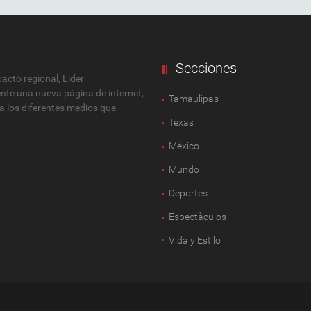
Secciones
cto regional, Lider
ente una nueva página de internet,
Tamaulipas
 a los diferentes medios que
Texas
México
Mundo
Deportes
Espectàculos
Vida y Estilo