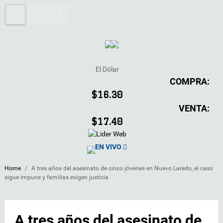
El Dólar
COMPRA:
$16.30
VENTA:
$17.40
EN VIVO
Home
/
A tres años del asesinato de cinco jóvenes en Nuevo Laredo, el caso
sigue impune y familias exigen justicia
A tres años del asesinato de