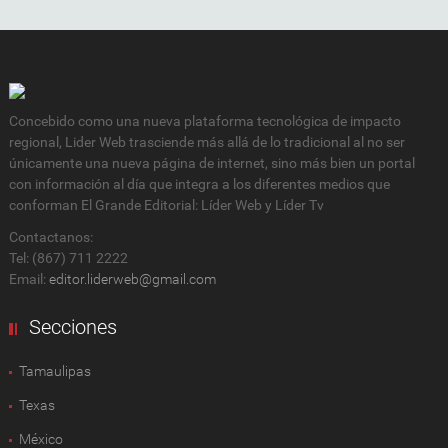
Concebido como una nueva plataforma tecnológica de impacto
regional, Lider Web trasciende más allá de lo tradicional al no ser
únicamente una nueva página de internet, sino más bien un portal
con información al día que integra a los diferentes medios que
conforman El Grande Editorial: Líder Web y Líder Tv
Contactanos:
Tel: (867) 711 2222
Email:
editor.liderweb@gmail.com
Secciones
Tamaulipas
Texas
México