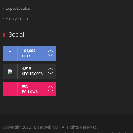
Espectàculos
Vida y Estilo
Social
101,000
LIKES
4.019
SEGUIDORES
805
FOLLOWS
Copyright 2022 - LiderWeb.MX - All Rights Reserved.