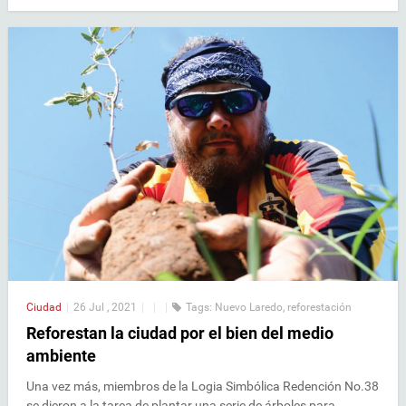
Ciudad
|
26 Jul , 2021
|
|
|
Tags:
Nuevo Laredo
,
reforestación
Reforestan la ciudad por el bien del medio
ambiente
Una vez más, miembros de la Logia Simbólica Redención No.38
se dieron a la tarea de plantar una serie de árboles para