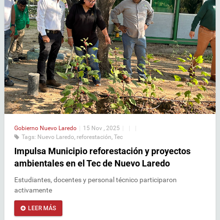
Gobierno
Nuevo Laredo
|
15 Nov , 2025
|
|
|
Tags:
Nuevo Laredo
,
reforestación
,
Tec
Impulsa Municipio reforestación y proyectos
ambientales en el Tec de Nuevo Laredo
Estudiantes, docentes y personal técnico participaron
activamente
LEER MÁS