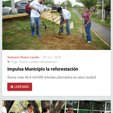
Gobierno
Nuevo Laredo
|
29 Jun , 2026
|
|
|
Tags:
Nuevo Laredo
,
reforestación
Impulsa Municipio la reforestación
Suma más de 4 mil 600 árboles plantados en esta ciudad
LEER MÁS