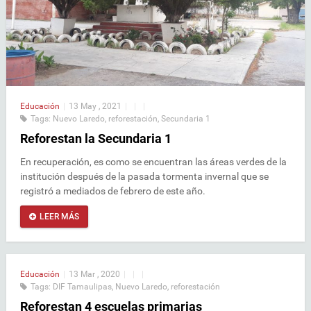
Educación
|
13 May , 2021
|
|
|
Tags:
Nuevo Laredo
,
reforestación
,
Secundaria 1
Reforestan la Secundaria 1
En recuperación, es como se encuentran las áreas verdes de la
institución después de la pasada tormenta invernal que se
registró a mediados de febrero de este año.
LEER MÁS
Educación
|
13 Mar , 2020
|
|
|
Tags:
DIF Tamaulipas
,
Nuevo Laredo
,
reforestación
Reforestan 4 escuelas primarias