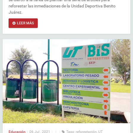
reforestar las inmediaciones de la Unidad Deportiva Benito
Juárez.
LEER MÁS
Educación
|
06 Jul , 2021
|
|
|
Tags:
reforestación
,
UT