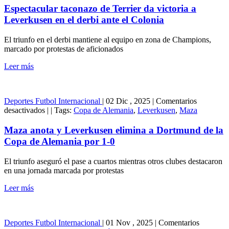
taconazo
Espectacular taconazo de Terrier da victoria a
de
Leverkusen en el derbi ante el Colonia
Terrier
da
El triunfo en el derbi mantiene al equipo en zona de Champions,
victoria
marcado por protestas de aficionados
a
Leverkusen
Leer más
en
el
derbi
ante
Deportes
Futbol Internacional
|
02 Dic , 2025
|
Comentarios
el
en
desactivados
|
|
Tags:
Copa de Alemania
,
Leverkusen
,
Maza
Colonia
Maza
anota
Maza anota y Leverkusen elimina a Dortmund de la
y
Copa de Alemania por 1-0
Leverkusen
elimina
El triunfo aseguró el pase a cuartos mientras otros clubes destacaron
a
en una jornada marcada por protestas
Dortmund
de
Leer más
la
Copa
de
Alemania
Deportes
Futbol Internacional
|
01 Nov , 2025
|
Comentarios