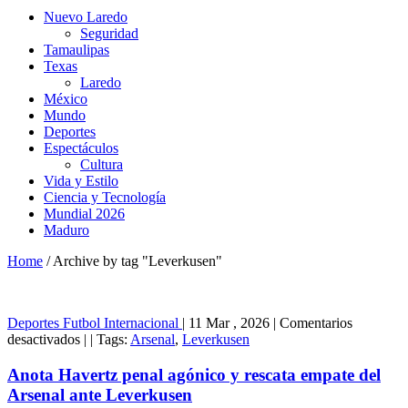
Nuevo Laredo
Seguridad
Tamaulipas
Texas
Laredo
México
Mundo
Deportes
Espectáculos
Cultura
Vida y Estilo
Ciencia y Tecnología
Mundial 2026
Maduro
Home
/
Archive by tag "Leverkusen"
Deportes
Futbol Internacional
|
11 Mar , 2026
|
Comentarios
en
desactivados
|
|
Tags:
Arsenal
,
Leverkusen
Anota
Havertz
Anota Havertz penal agónico y rescata empate del
penal
Arsenal ante Leverkusen
agónico