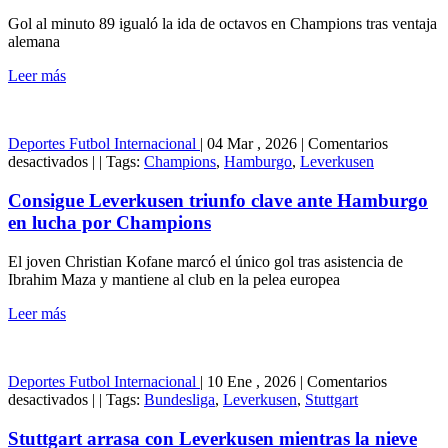
y
Gol al minuto 89 igualó la ida de octavos en Champions tras ventaja
rescata
alemana
empate
del
Leer más
Arsenal
ante
Leverkusen
Deportes
Futbol Internacional
|
04 Mar , 2026
|
Comentarios
en
desactivados
|
|
Tags:
Champions
,
Hamburgo
,
Leverkusen
Consigue
Leverkusen
Consigue Leverkusen triunfo clave ante Hamburgo
triunfo
en lucha por Champions
clave
ante
El joven Christian Kofane marcó el único gol tras asistencia de
Hamburgo
Ibrahim Maza y mantiene al club en la pelea europea
en
lucha
Leer más
por
Champions
Deportes
Futbol Internacional
|
10 Ene , 2026
|
Comentarios
en
desactivados
|
|
Tags:
Bundesliga
,
Leverkusen
,
Stuttgart
Stuttgart
arrasa
Stuttgart arrasa con Leverkusen mientras la nieve