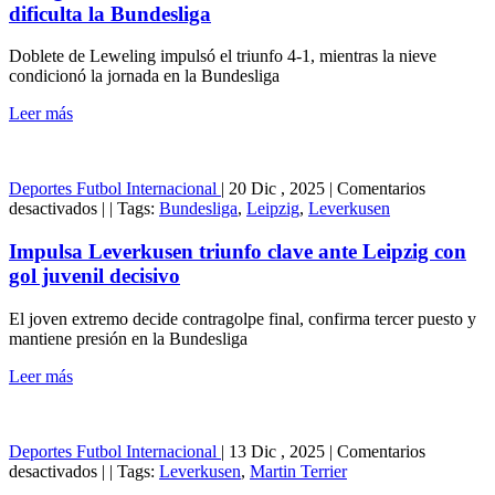
con
dificulta la Bundesliga
Leverkusen
mientras
Doblete de Leweling impulsó el triunfo 4-1, mientras la nieve
la
condicionó la jornada en la Bundesliga
nieve
dificulta
Leer más
la
Bundesliga
Deportes
Futbol Internacional
|
20 Dic , 2025
|
Comentarios
en
desactivados
|
|
Tags:
Bundesliga
,
Leipzig
,
Leverkusen
Impulsa
Leverkusen
Impulsa Leverkusen triunfo clave ante Leipzig con
triunfo
gol juvenil decisivo
clave
ante
El joven extremo decide contragolpe final, confirma tercer puesto y
Leipzig
mantiene presión en la Bundesliga
con
gol
Leer más
juvenil
decisivo
Deportes
Futbol Internacional
|
13 Dic , 2025
|
Comentarios
en
desactivados
|
|
Tags:
Leverkusen
,
Martin Terrier
Espectacular