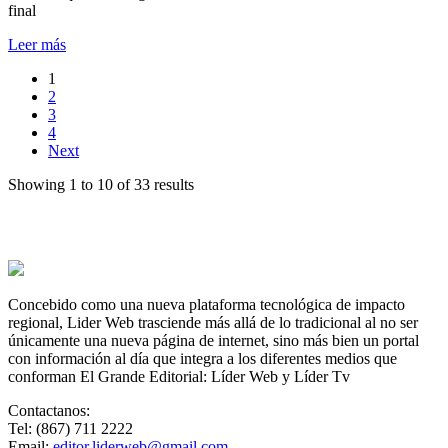
en
final
casa
del
Leer más
Leverkusen
1
2
3
4
Next
Showing 1 to 10 of 33 results
Concebido como una nueva plataforma tecnológica de impacto
regional, Lider Web trasciende más allá de lo tradicional al no ser
únicamente una nueva página de internet, sino más bien un portal
con información al día que integra a los diferentes medios que
conforman El Grande Editorial: Líder Web y Líder Tv
Contactanos:
Tel: (867) 711 2222
Email:
editor.liderweb@gmail.com