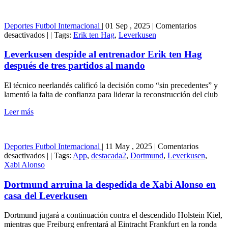
Bundesliga
Deportes
Futbol Internacional
|
01 Sep , 2025
|
Comentarios
en
desactivados
|
|
Tags:
Erik ten Hag
,
Leverkusen
Leverkusen
despide
Leverkusen despide al entrenador Erik ten Hag
al
después de tres partidos al mando
entrenador
Erik
El técnico neerlandés calificó la decisión como “sin precedentes” y
ten
lamentó la falta de confianza para liderar la reconstrucción del club
Hag
después
Leer más
de
tres
partidos
al
Deportes
Futbol Internacional
|
11 May , 2025
|
Comentarios
mando
en
desactivados
|
|
Tags:
App
,
destacada2
,
Dortmund
,
Leverkusen
,
Dortmund
Xabi Alonso
arruina
la
Dortmund arruina la despedida de Xabi Alonso en
despedida
casa del Leverkusen
de
Xabi
Dortmund jugará a continuación contra el descendido Holstein Kiel,
Alonso
mientras que Freiburg enfrentará al Eintracht Frankfurt en la ronda