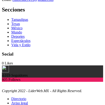
Secciones
Tamaulipas
Texas
México
Mundo
Deportes
Espectàculos
Vida y Estilo
Social
0
Likes
4.019
Seguidores
805
Follows
Copyright 2022 - LiderWeb.MX - All Rights Reserved.
Directorio
Aviso legal