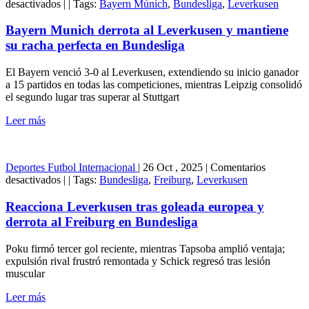
por
en
desactivados
|
|
Tags:
Bayern Múnich
,
Bundesliga
,
Leverkusen
1-
Bayern
0
Munich
Bayern Munich derrota al Leverkusen y mantiene
derrota
su racha perfecta en Bundesliga
al
Leverkusen
El Bayern venció 3-0 al Leverkusen, extendiendo su inicio ganador
y
a 15 partidos en todas las competiciones, mientras Leipzig consolidó
mantiene
el segundo lugar tras superar al Stuttgart
su
racha
Leer más
perfecta
en
Bundesliga
Deportes
Futbol Internacional
|
26 Oct , 2025
|
Comentarios
en
desactivados
|
|
Tags:
Bundesliga
,
Freiburg
,
Leverkusen
Reacciona
Leverkusen
Reacciona Leverkusen tras goleada europea y
tras
derrota al Freiburg en Bundesliga
goleada
europea
Poku firmó tercer gol reciente, mientras Tapsoba amplió ventaja;
y
expulsión rival frustró remontada y Schick regresó tras lesión
derrota
muscular
al
Freiburg
Leer más
en