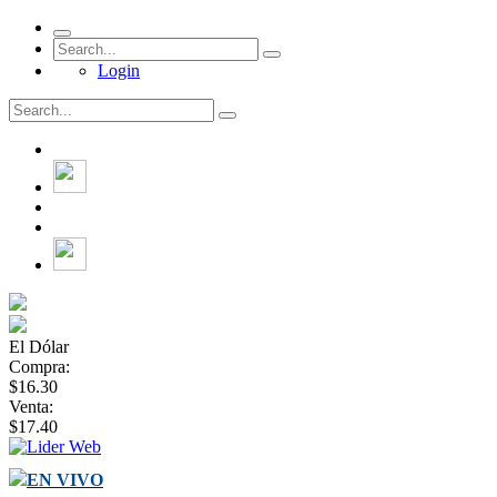
Login
El Dólar
Compra:
$16.30
Venta:
$17.40
EN VIVO