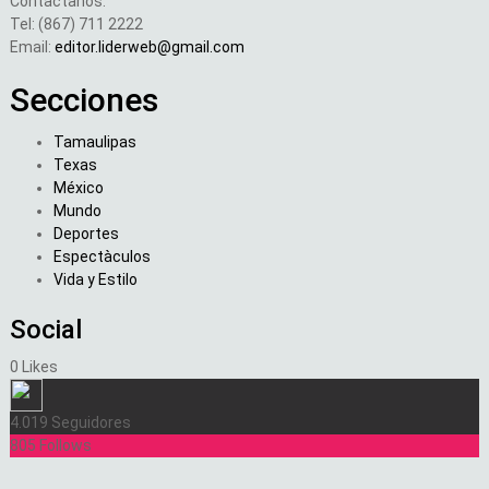
Contactanos:
Tel: (867) 711 2222
Email:
editor.liderweb@gmail.com
Secciones
Tamaulipas
Texas
México
Mundo
Deportes
Espectàculos
Vida y Estilo
Social
0
Likes
4.019
Seguidores
805
Follows