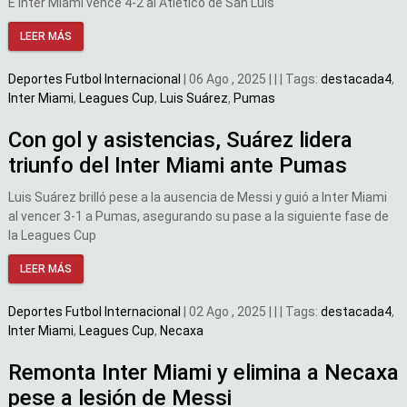
E Inter Miami vence 4-2 al Atlético de San Luis
LEER MÁS
Deportes
Futbol Internacional
|
06 Ago , 2025
|
|
|
Tags:
destacada4
,
Inter Miami
,
Leagues Cup
,
Luis Suárez
,
Pumas
Con gol y asistencias, Suárez lidera
triunfo del Inter Miami ante Pumas
Luis Suárez brilló pese a la ausencia de Messi y guió a Inter Miami
al vencer 3-1 a Pumas, asegurando su pase a la siguiente fase de
la Leagues Cup
LEER MÁS
Deportes
Futbol Internacional
|
02 Ago , 2025
|
|
|
Tags:
destacada4
,
Inter Miami
,
Leagues Cup
,
Necaxa
Remonta Inter Miami y elimina a Necaxa
pese a lesión de Messi