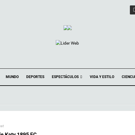
ESPECTÁCULOS
MUNDO
DEPORTES
VIDA Y ESTILO
CIENCI
eat
de Katy 1895 FC