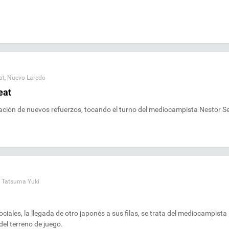
at
,
Nuevo Laredo
eat
atación de nuevos refuerzos, tocando el turno del mediocampista Nestor S
,
Tatsuma Yuki
ociales, la llegada de otro japonés a sus filas, se trata del mediocampista
del terreno de juego.