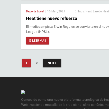
Deporte Local
|
15 Mar , 2021
|
|
|
Tags:
Heat
,
Laredo Heat
Heat tiene nuevo refuerzo
El mediocampista Erwin Regules se convierte en el nuev
League (NPSL).
LEER MÁS
NEXT
1
2
Concebido como una nueva plataforma tecnológica de impa
Web trasciende más allá de lo tradicional al no ser únicam