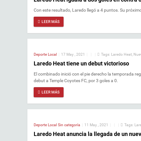
Con este resultado, Laredo llegó a 4 puntos. Su próximo c
LEER MÁS
Deporte Local
|
17 May , 2021
|
|
|
Tags:
Laredo Heat
,
Nue
Laredo Heat tiene un debut victorioso
El combinado inició con el pie derecho la temporada re
debut a Temple Coyotes FC, por 3 goles a 0.
LEER MÁS
Deporte Local
Sin categoría
|
11 May , 2021
|
|
|
Tags:
Lar
Laredo Heat anuncia la llegada de un nue