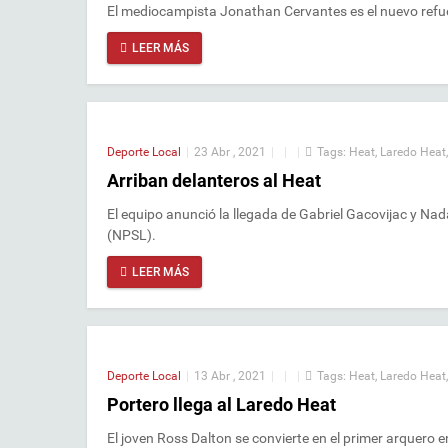
El mediocampista Jonathan Cervantes es el nuevo refu
LEER MÁS
Deporte Local
|
23 Abr , 2021
|
|
|
Tags:
Heat
,
Laredo Heat
Arriban delanteros al Heat
El equipo anunció la llegada de Gabriel Gacovijac y N
(NPSL).
LEER MÁS
Deporte Local
|
13 Abr , 2021
|
|
|
Tags:
Heat
,
Laredo Heat
Portero llega al Laredo Heat
El joven Ross Dalton se convierte en el primer arquero e