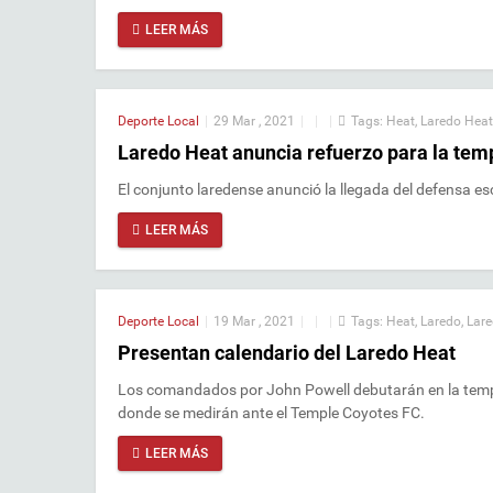
LEER MÁS
Deporte Local
|
29 Mar , 2021
|
|
|
Tags:
Heat
,
Laredo Heat
Laredo Heat anuncia refuerzo para la tem
El conjunto laredense anunció la llegada del defensa e
LEER MÁS
Deporte Local
|
19 Mar , 2021
|
|
|
Tags:
Heat
,
Laredo
,
Lare
Presentan calendario del Laredo Heat
Los comandados por John Powell debutarán en la temp
donde se medirán ante el Temple Coyotes FC.
LEER MÁS