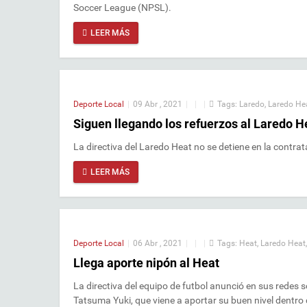
Soccer League (NPSL).
LEER MÁS
Deporte Local
|
09 Abr , 2021
|
|
|
Tags:
Laredo
,
Laredo He
Siguen llegando los refuerzos al Laredo H
La directiva del Laredo Heat no se detiene en la contr
LEER MÁS
Deporte Local
|
06 Abr , 2021
|
|
|
Tags:
Heat
,
Laredo Heat
Llega aporte nipón al Heat
La directiva del equipo de futbol anunció en sus redes s
Tatsuma Yuki, que viene a aportar su buen nivel dentro 