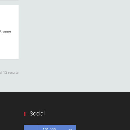
 Soccer
f 12 results
Social
101,000