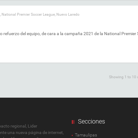
,
National Premier Soccer League
,
Nuevo Laredo
o refuerzo del equipo, de cara a la campaña 2021 de la National Premier
Showing 1 to 10 o
Secciones
cto regional, Lider
ente una nueva página de internet,
Tamaulipas