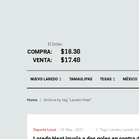
El Dólar
COMPRA:
$16.30
VENTA:
$17.40
NUEVO LAREDO
TEXAS
TAMAULIPAS
MÉXICO
Home
/
Archive by tag "Laredo Heat"
Deporte Local
|
24 May , 2021
|
|
|
Tags:
Laredo
,
Laredo H
Laredo Heat iguala a dos goles en contra 