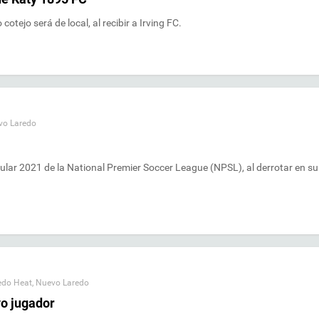
otejo será de local, al recibir a Irving FC.
vo Laredo
gular 2021 de la National Premier Soccer League (NPSL), al derrotar en su
edo Heat
,
Nuevo Laredo
vo jugador