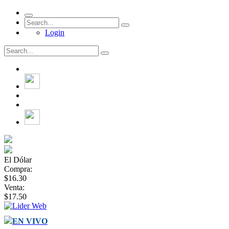
Login
El Dólar
Compra:
$16.30
Venta:
$17.50
EN VIVO