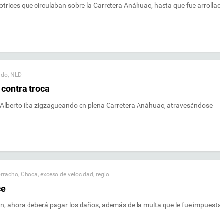
trices que circulaban sobre la Carretera Anáhuac, hasta que fue arrolla
ido
,
NLD
 contra troca
 Alberto iba zigzagueando en plena Carretera Anáhuac, atravesándose
orracho
,
Choca
,
exceso de velocidad
,
regio
ce
ón, ahora deberá pagar los daños, además de la multa que le fue impuest