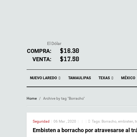
El Dólar
COMPRA:
$16.30
VENTA:
$17.50
NUEVO LAREDO
TEXAS
TAMAULIPAS
MÉXICO
Home
/
Archive by tag "Borracho"
Seguridad
|
06 Mar , 2020
|
|
|
Tags:
Borracho
,
embisten
,
t
Embisten a borracho por atravesarse al tr