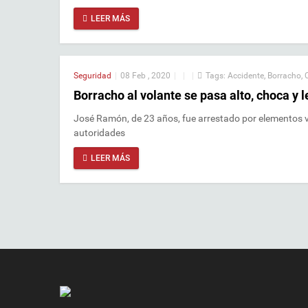
LEER MÁS
Seguridad
|
08 Feb , 2020
|
|
|
Tags:
Accidente
,
Borracho
,
Borracho al volante se pasa alto, choca y l
José Ramón, de 23 años, fue arrestado por elementos v
autoridades
LEER MÁS