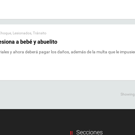
Choque
,
Lesionados
,
Tránsito
esiona a bebé y abuelito
iales y ahora deberá pagar los daños, además de la multa que le impusie
Showing a
Secciones