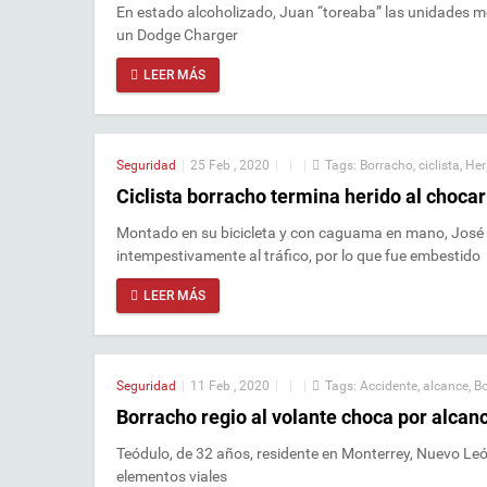
En estado alcoholizado, Juan “toreaba” las unidades mo
un Dodge Charger
LEER MÁS
Seguridad
|
25 Feb , 2020
|
|
|
Tags:
Borracho
,
ciclista
,
Her
Ciclista borracho termina herido al chocar
Montado en su bicicleta y con caguama en mano, José
intempestivamente al tráfico, por lo que fue embestido
LEER MÁS
Seguridad
|
11 Feb , 2020
|
|
|
Tags:
Accidente
,
alcance
,
B
Borracho regio al volante choca por alcan
Teódulo, de 32 años, residente en Monterrey, Nuevo Le
elementos viales