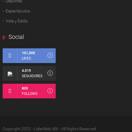
Deportes
Espectàculos
Vida y Estilo
Social
101,000
LIKES
4.019
SEGUIDORES
805
FOLLOWS
Copyright 2022 - LiderWeb.MX - All Rights Reserved.