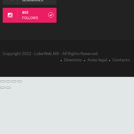
SEGUIDORES
805
FOLLOWS
Copyright 2022 - LiderWeb.MX - All Rights Reserved.
Directorio
Aviso legal
Contacto