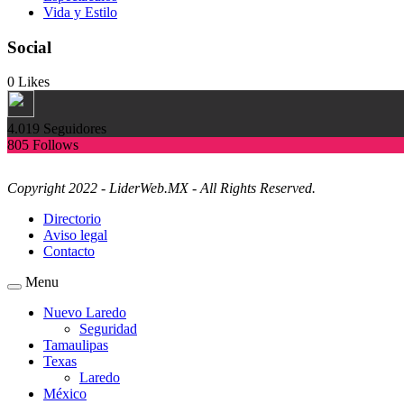
Vida y Estilo
Social
0
Likes
4.019
Seguidores
805
Follows
Copyright 2022 - LiderWeb.MX - All Rights Reserved.
Directorio
Aviso legal
Contacto
Menu
Nuevo Laredo
Seguridad
Tamaulipas
Texas
Laredo
México