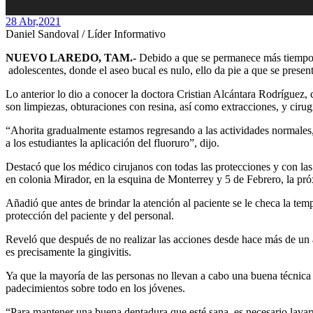
28 Abr,
2021
Daniel Sandoval / Líder Informativo
NUEVO LAREDO, TAM.-
Debido a que se permanece más tiempo en
adolescentes, donde el aseo bucal es nulo, ello da pie a que se presen
Lo anterior lo dio a conocer la doctora Cristian Alcántara Rodríguez,
son limpiezas, obturaciones con resina, así como extracciones, y cirugí
“Ahorita gradualmente estamos regresando a las actividades normales, a
a los estudiantes la aplicación del fluoruro”, dijo.
Destacó que los médico cirujanos con todas las protecciones y con las
en colonia Mirador, en la esquina de Monterrey y 5 de Febrero, la pr
Añadió que antes de brindar la atención al paciente se le checa la temp
protección del paciente y del personal.
Reveló que después de no realizar las acciones desde hace más de un 
es precisamente la gingivitis.
Ya que la mayoría de las personas no llevan a cabo una buena técnica d
padecimientos sobre todo en los jóvenes.
“Para mantener una buena dentadura que esté sana, es necesario lavarno