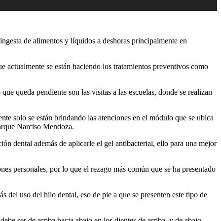
ingesta de alimentos y líquidos a deshoras principalmente en
que actualmente se están haciendo los tratamientos preventivos como
 que queda pendiente son las visitas a las escuelas, donde se realizan
ente solo se están brindando las atenciones en el módulo que se ubica
 parque Narciso Mendoza.
ión dental además de aplicarle el gel antibacterial, ello para una mejor
ones personales, por lo que el rezago más común que se ha presentado
 del uso del hilo dental, eso de pie a que se presenten este tipo de
ebe ser de arriba hacia abajo en los dientes de arriba, y de abajo