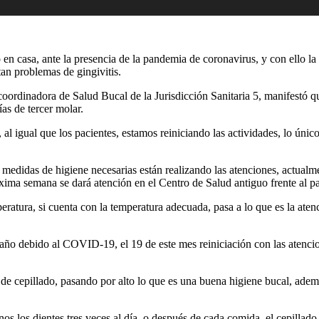
 casa, ante la presencia de la pandemia de coronavirus, y con ello la 
tan problemas de gingivitis.
 coordinadora de Salud Bucal de la Jurisdicción Sanitaria 5, manifestó 
as de tercer molar.
l igual que los pacientes, estamos reiniciando las actividades, lo único
 medidas de higiene necesarias están realizando las atenciones, actualm
óxima semana se dará atención en el Centro de Salud antiguo frente al
eratura, si cuenta con la temperatura adecuada, pasa a lo que es la atenc
año debido al COVID-19, el 19 de este mes reiniciación con las atenci
e cepillado, pasando por alto lo que es una buena higiene bucal, además
s los dientes tres veces al día, o después de cada comida, el cepillado d