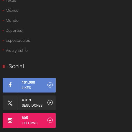
Texas
México
Mundo
Deportes
Espectàculos
Vida y Estilo
Social
101,000
LIKES
4.019
SEGUIDORES
805
FOLLOWS