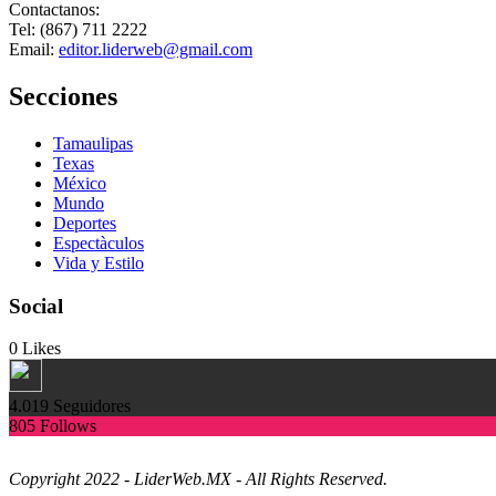
Contactanos:
Tel: (867) 711 2222
Email:
editor.liderweb@gmail.com
Secciones
Tamaulipas
Texas
México
Mundo
Deportes
Espectàculos
Vida y Estilo
Social
0
Likes
4.019
Seguidores
805
Follows
Copyright 2022 - LiderWeb.MX - All Rights Reserved.