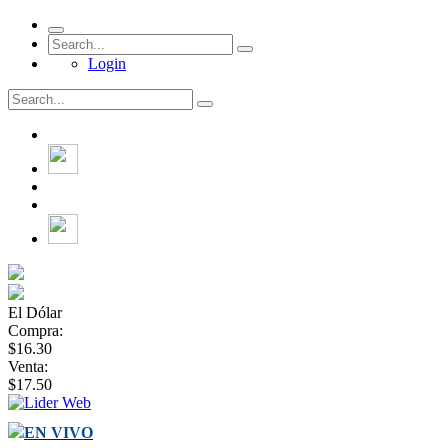
Login
El Dólar
Compra:
$16.30
Venta:
$17.50
EN VIVO