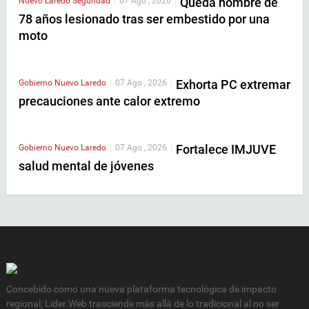
Queda hombre de
Nuevo Laredo
Seguridad
|
07 Ago , 2026
|
78 años lesionado tras ser embestido por una
moto
Exhorta PC extremar
Gobierno
Nuevo Laredo
|
07 Ago , 2026
|
precauciones ante calor extremo
Fortalece IMJUVE
Gobierno
Nuevo Laredo
|
07 Ago , 2026
|
salud mental de jóvenes
Concebido como una nueva plataforma tecnológica de impacto
regional, Lider Web trasciende más allá de lo tradicional al no ser