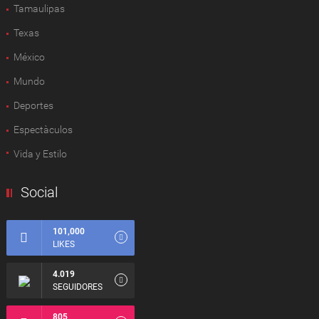
Tamaulipas
Texas
México
Mundo
Deportes
Espectàculos
Vida y Estilo
Social
101,000
LIKES
4.019
SEGUIDORES
805