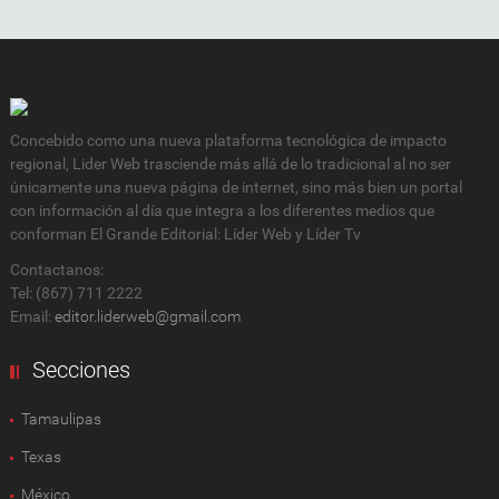
Concebido como una nueva plataforma tecnológica de impacto
regional, Lider Web trasciende más allá de lo tradicional al no ser
únicamente una nueva página de internet, sino más bien un portal
con información al día que integra a los diferentes medios que
conforman El Grande Editorial: Líder Web y Líder Tv
Contactanos:
Tel: (867) 711 2222
Email:
editor.liderweb@gmail.com
Secciones
Tamaulipas
Texas
México