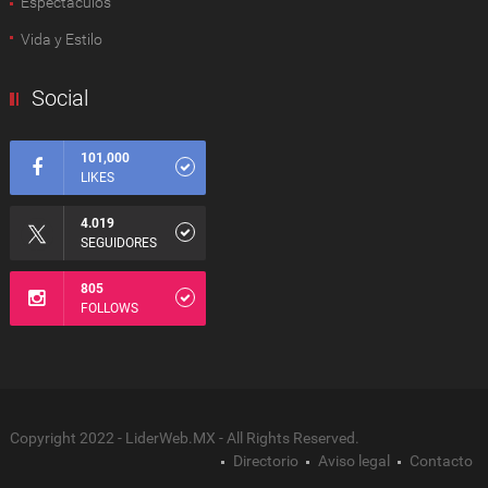
Espectàculos
Vida y Estilo
Social
101,000
LIKES
4.019
SEGUIDORES
805
FOLLOWS
Copyright 2022 - LiderWeb.MX - All Rights Reserved.
Directorio
Aviso legal
Contacto