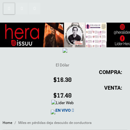
El Dólar
COMPRA:
$16.30
VENTA:
$17.40
EN VIVO
Home
/
Miles en pérdidas deja descuido de conductora