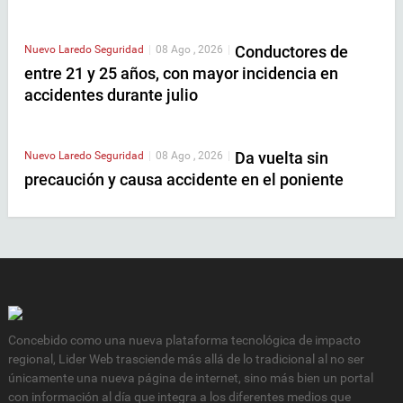
Conductores de
Nuevo Laredo
Seguridad
|
08 Ago , 2026
|
entre 21 y 25 años, con mayor incidencia en
accidentes durante julio
Da vuelta sin
Nuevo Laredo
Seguridad
|
08 Ago , 2026
|
precaución y causa accidente en el poniente
Concebido como una nueva plataforma tecnológica de impacto
regional, Lider Web trasciende más allá de lo tradicional al no ser
únicamente una nueva página de internet, sino más bien un portal
con información al día que integra a los diferentes medios que