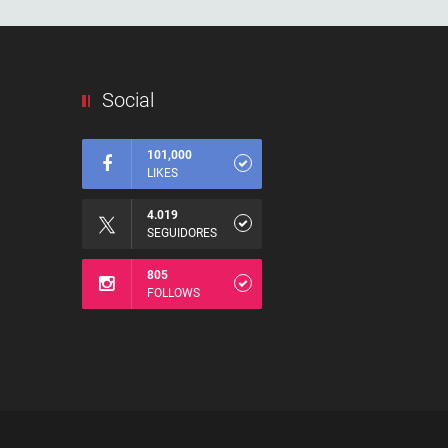
Social
101,000
LIKES
4.019
SEGUIDORES
805
FOLLOWS