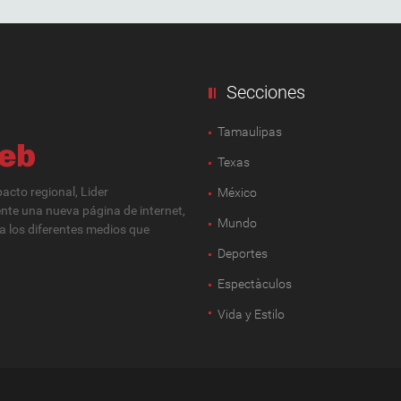
Secciones
Tamaulipas
Texas
cto regional, Lider
México
ente una nueva página de internet,
Mundo
 a los diferentes medios que
Deportes
Espectàculos
Vida y Estilo