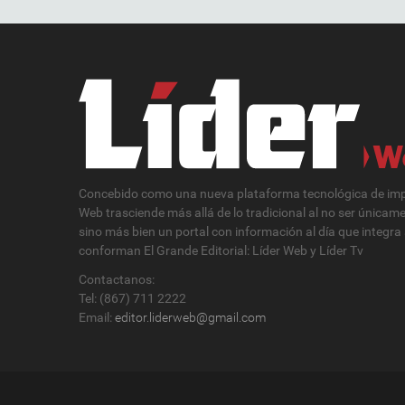
Concebido como una nueva plataforma tecnológica de impa
Web trasciende más allá de lo tradicional al no ser únicam
sino más bien un portal con información al día que integra
conforman El Grande Editorial: Líder Web y Líder Tv
Contactanos:
Tel: (867) 711 2222
Email:
editor.liderweb@gmail.com