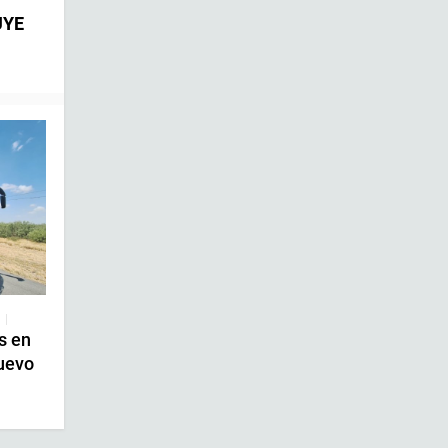
UYE
|
s en
uevo