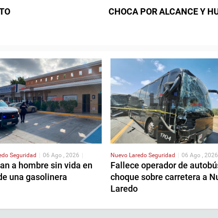
ITO
CHOCA POR ALCANCE Y H
redo
Seguridad
|
06 Ago , 2026
|
Nuevo Laredo
Seguridad
|
06 Ago , 2026
an a hombre sin vida en
Fallece operador de autobú
de una gasolinera
choque sobre carretera a N
Laredo