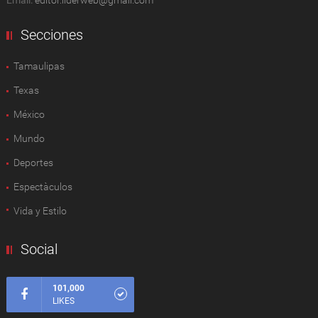
Email:
editor.liderweb@gmail.com
Secciones
Tamaulipas
Texas
México
Mundo
Deportes
Espectàculos
Vida y Estilo
Social
101,000
LIKES