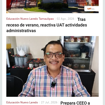
Tras
Educación
Nuevo Laredo
Tamaulipas
|
02 Ago , 2026
|
receso de verano, reactiva UAT actividades
administrativas
Prepara CEEO a
Educación
Nuevo Laredo
|
27 Jul , 2026
|