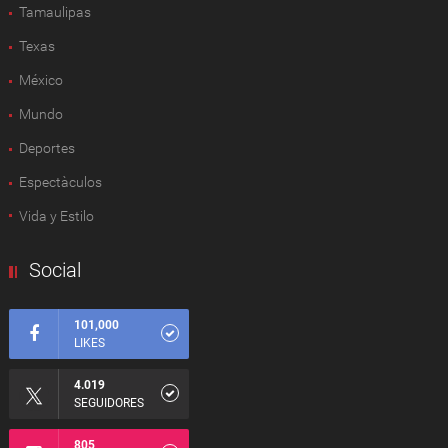
Tamaulipas
Texas
México
Mundo
Deportes
Espectàculos
Vida y Estilo
Social
101,000
LIKES
4.019
SEGUIDORES
805