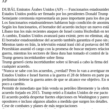
AP
DUBÁI, Emiratos Árabes Unidos (AP) — Funcionarios estadounidenses d
Estados Unidos podría ser firmado por los presidentes Donald Trum
Semejante ceremonia representaría un paso importante para los dos pa
Los funcionarios estadounidenses hablaron bajo condición de anonimato
Según los funcionarios, el borrador del acuerdo incluye un nuevo están
Líbano tras los más recientes ataques de Israel contra Hezbollah en terr
A cambio, Estados Unidos avanzará para eximir, pero no eliminar, alg
El borrador estadounidense del acuerdo también garantiza el paso sin p
Mientras tanto en Irán, la televisión estatal iraní citó al portavoz del
Pezeshkian asumió el cargo con la promesa de buscar mejores relacio
guerra, mientras los sectores de línea dura han tomado el control de la 
Trump genera incertidumbre sobre firma
Trump generó cierta incertidumbre sobre si llevará a cabo la firma de
cualquier acuerdo.
“Nunca se sabe con los acuerdos, ¿verdad? Pero lo van a averiguar mu
Estados Unidos e Israel fueron a la guerra el 28 de febrero en parte 
preliminar detiene la guerra antes de que se alcance ese objetivo. En 
poco a cambio.
Permitir de inmediato que Irán venda su petróleo libremente y la ofer
acuerdo forjado en 2015. Trump retiró a Estados Unidos de ese pacto e
El acuerdo podría despertar fuertes objeciones en Washington y parece 
opositores e incluso algunos aliados a medida que surgen los detalles.
Cese de combates y planes de más negociaciones