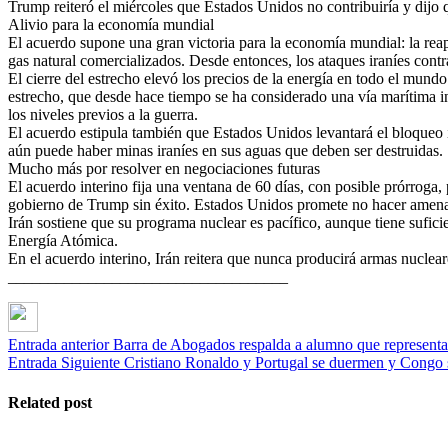
Trump reiteró el miércoles que Estados Unidos no contribuiría y dijo q
Alivio para la economía mundial
El acuerdo supone una gran victoria para la economía mundial: la reape
gas natural comercializados. Desde entonces, los ataques iraníes contr
El cierre del estrecho elevó los precios de la energía en todo el mun
estrecho, que desde hace tiempo se ha considerado una vía marítima int
los niveles previos a la guerra.
El acuerdo estipula también que Estados Unidos levantará el bloqueo im
aún puede haber minas iraníes en sus aguas que deben ser destruidas.
Mucho más por resolver en negociaciones futuras
El acuerdo interino fija una ventana de 60 días, con posible prórroga,
gobierno de Trump sin éxito. Estados Unidos promete no hacer amenaza
Irán sostiene que su programa nuclear es pacífico, aunque tiene sufic
Energía Atómica.
En el acuerdo interino, Irán reitera que nunca producirá armas nucle
___________________________________
Entrada anterior
Barra de Abogados respalda a alumno que representar
Entrada Siguiente
Cristiano Ronaldo y Portugal se duermen y Congo 
Related post