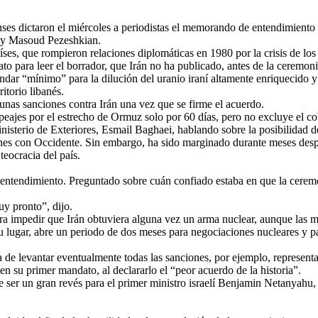
ictaron el miércoles a periodistas el memorando de entendimiento con
p y Masoud Pezeshkian.
íses, que rompieron relaciones diplomáticas en 1980 por la crisis de lo
 para leer el borrador, que Irán no ha publicado, antes de la ceremonia
dar “mínimo” para la dilución del uranio iraní altamente enriquecido y c
itorio libanés.
unas sanciones contra Irán una vez que se firme el acuerdo.
eajes por el estrecho de Ormuz solo por 60 días, pero no excluye el cobr
 Ministerio de Exteriores, Esmail Baghaei, hablando sobre la posibilidad 
nes con Occidente. Sin embargo, ha sido marginado durante meses despu
teocracia del país.
l entendimiento. Preguntado sobre cuán confiado estaba en que la cerem
y pronto”, dijo.
para impedir que Irán obtuviera alguna vez un arma nuclear, aunque las 
su lugar, abre un periodo de dos meses para negociaciones nucleares y p
ta de levantar eventualmente todas las sanciones, por ejemplo, represen
n su primer mandato, al declararlo el “peor acuerdo de la historia”.
ser un gran revés para el primer ministro israelí Benjamin Netanyahu, q