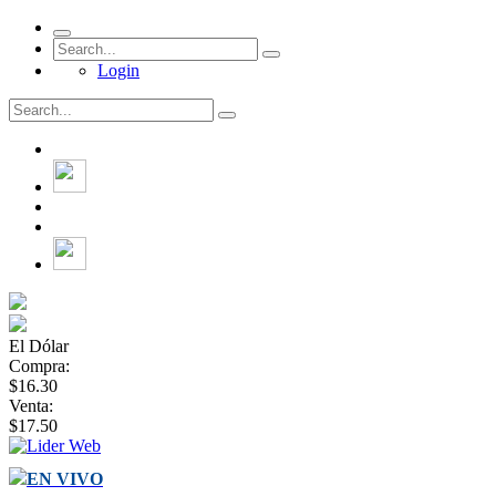
Login
El Dólar
Compra:
$16.30
Venta:
$17.50
EN VIVO