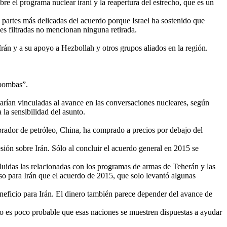
obre el programa nuclear iraní y la reapertura del estrecho, que es un
as partes más delicadas del acuerdo porque Israel ha sostenido que
nes filtradas no mencionan ninguna retirada.
Irán y a su apoyo a Hezbollah y otros grupos aliados en la región.
 bombas”.
arían vinculadas al avance en las conversaciones nucleares, según
la sensibilidad del asunto.
prador de petróleo, China, ha comprado a precios por debajo del
ión sobre Irán. Sólo al concluir el acuerdo general en 2015 se
luidas las relacionadas con los programas de armas de Teherán y las
o para Irán que el acuerdo de 2015, que solo levantó algunas
eneficio para Irán. El dinero también parece depender del avance de
ro es poco probable que esas naciones se muestren dispuestas a ayudar