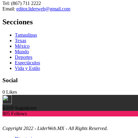
Tel: (867) 711 2222
Email:
editor.liderweb@gmail.com
Secciones
Tamaulipas
Texas
México
Mundo
Deportes
Espectàculos
Vida y Estilo
Social
0
Likes
4.019
Seguidores
805
Follows
Copyright 2022 - LiderWeb.MX - All Rights Reserved.