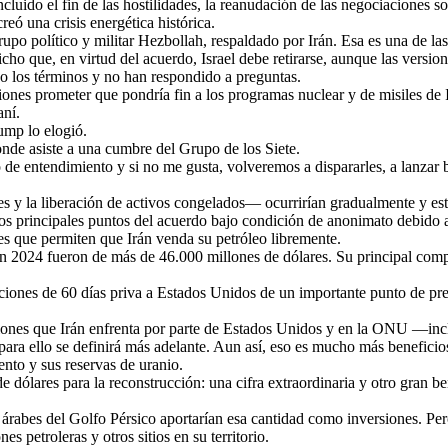
incluido el fin de las hostilidades, la reanudación de las negociaciones s
reó una crisis energética histórica.
grupo político y militar Hezbollah, respaldado por Irán. Esa es una de l
ho que, en virtud del acuerdo, Israel debe retirarse, aunque las versio
o los términos y no han respondido a preguntas.
iones prometer que pondría fin a los programas nuclear y de misiles de 
aní.
ump lo elogió.
nde asiste a una cumbre del Grupo de los Siete.
de entendimiento y si no me gusta, volveremos a dispararles, a lanzar
 y la liberación de activos congelados— ocurrirían gradualmente y est
s principales puntos del acuerdo bajo condición de anonimato debido a 
es que permiten que Irán venda su petróleo libremente.
en 2024 fueron de más de 46.000 millones de dólares. Su principal com
ciones de 60 días priva a Estados Unidos de un importante punto de pres
nciones que Irán enfrenta por parte de Estados Unidos y en la ONU —inc
ra ello se definirá más adelante. Aun así, eso es mucho más beneficios
nto y sus reservas de uranio.
 dólares para la reconstrucción: una cifra extraordinaria y otro gran b
árabes del Golfo Pérsico aportarían esa cantidad como inversiones. Pe
s petroleras y otros sitios en su territorio.