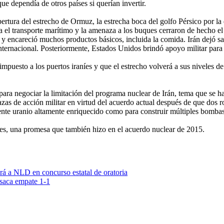
ue dependía de otros países si querían invertir.
rtura del estrecho de Ormuz, la estrecha boca del golfo Pérsico por la q
a el transporte marítimo y la amenaza a los buques cerraron de hecho el
do y encareció muchos productos básicos, incluida la comida. Irán dejó s
ernacional. Posteriormente, Estados Unidos brindó apoyo militar para sac
puesto a los puertos iraníes y que el estrecho volverá a sus niveles de 
 para negociar la limitación del programa nuclear de Irán, tema que se 
s de acción militar en virtud del acuerdo actual después de que dos r
iente uranio altamente enriquecido como para construir múltiples bombas
ares, una promesa que también hizo en el acuerdo nuclear de 2015.
á a NLD en concurso estatal de oratoria
saca empate 1-1