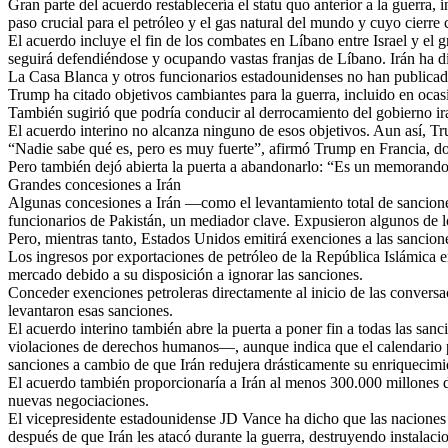
Gran parte del acuerdo restablecería el statu quo anterior a la guerra, 
paso crucial para el petróleo y el gas natural del mundo y cuyo cierre c
El acuerdo incluye el fin de los combates en Líbano entre Israel y el 
seguirá defendiéndose y ocupando vastas franjas de Líbano. Irán ha dic
La Casa Blanca y otros funcionarios estadounidenses no han publicad
Trump ha citado objetivos cambiantes para la guerra, incluido en ocas
También sugirió que podría conducir al derrocamiento del gobierno ir
El acuerdo interino no alcanza ninguno de esos objetivos. Aun así, Tr
“Nadie sabe qué es, pero es muy fuerte”, afirmó Trump en Francia, do
Pero también dejó abierta la puerta a abandonarlo: “Es un memorando 
Grandes concesiones a Irán
Algunas concesiones a Irán —como el levantamiento total de sanciones
funcionarios de Pakistán, un mediador clave. Expusieron algunos de lo
Pero, mientras tanto, Estados Unidos emitirá exenciones a las sancion
Los ingresos por exportaciones de petróleo de la República Islámica 
mercado debido a su disposición a ignorar las sanciones.
Conceder exenciones petroleras directamente al inicio de las conversa
levantaron esas sanciones.
El acuerdo interino también abre la puerta a poner fin a todas las sa
violaciones de derechos humanos—, aunque indica que el calendario pa
sanciones a cambio de que Irán redujera drásticamente su enriquecimie
El acuerdo también proporcionaría a Irán al menos 300.000 millones de
nuevas negociaciones.
El vicepresidente estadounidense JD Vance ha dicho que las naciones 
después de que Irán les atacó durante la guerra, destruyendo instalacione