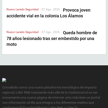
Provoca joven
Nuevo Laredo
Seguridad
|
07 Ago , 2026
|
accidente vial en la colonia Los Álamos
Queda hombre de
Nuevo Laredo
Seguridad
|
07 Ago , 2026
|
78 años lesionado tras ser embestido por una
moto
Concebido como una nueva plataforma tecnológica de impacto
regional, Lider Web trasciende más allá de lo tradicional al no ser
únicamente una nueva página de internet, sino más bien un portal
con información al día que integra a los diferentes medios que
conforman El Grande Editorial: Líder Web y Líder Tv