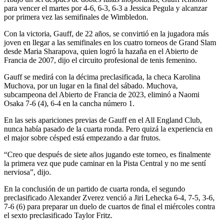
para vencer el martes por 4-6, 6-3, 6-3 a Jessica Pegula y alcanzar
por primera vez las semifinales de Wimbledon.
Con la victoria, Gauff, de 22 años, se convirtió en la jugadora más
joven en llegar a las semifinales en los cuatro torneos de Grand Slam
desde Maria Sharapova, quien logró la hazaña en el Abierto de
Francia de 2007, dijo el circuito profesional de tenis femenino.
Gauff se medirá con la décima preclasificada, la checa Karolina
Muchova, por un lugar en la final del sábado. Muchova,
subcampeona del Abierto de Francia de 2023, eliminó a Naomi
Osaka 7-6 (4), 6-4 en la cancha número 1.
En las seis apariciones previas de Gauff en el All England Club,
nunca había pasado de la cuarta ronda. Pero quizá la experiencia en
el major sobre césped está empezando a dar frutos.
“Creo que después de siete años jugando este torneo, es finalmente
la primera vez que pude caminar en la Pista Central y no me sentí
nerviosa”, dijo.
En la conclusión de un partido de cuarta ronda, el segundo
preclasificado Alexander Zverez venció a Jiri Lehecka 6-4, 7-5, 3-6,
7-6 (6) para preparar un duelo de cuartos de final el miércoles contra
el sexto preclasificado Taylor Fritz.