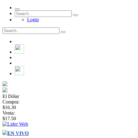
Login
El Dólar
Compra:
$16.30
Venta:
$17.50
EN VIVO