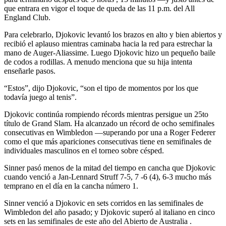
que entrara en vigor el toque de queda de las 11 p.m. del All
England Club.
Para celebrarlo, Djokovic levantó los brazos en alto y bien abiertos y
recibió el aplauso mientras caminaba hacia la red para estrechar la
mano de Auger-Aliassime. Luego Djokovic hizo un pequeño baile
de codos a rodillas. A menudo menciona que su hija intenta
enseñarle pasos.
“Estos”, dijo Djokovic, “son el tipo de momentos por los que
todavía juego al tenis”.
Djokovic continúa rompiendo récords mientras persigue un 25to
título de Grand Slam. Ha alcanzado un récord de ocho semifinales
consecutivas en Wimbledon —superando por una a Roger Federer
como el que más apariciones consecutivas tiene en semifinales de
individuales masculinos en el torneo sobre césped.
Sinner pasó menos de la mitad del tiempo en cancha que Djokovic
cuando venció a Jan-Lennard Struff 7-5, 7 -6 (4), 6-3 mucho más
temprano en el día en la cancha número 1.
Sinner venció a Djokovic en sets corridos en las semifinales de
Wimbledon del año pasado; y Djokovic superó al italiano en cinco
sets en las semifinales de este año del Abierto de Australia .