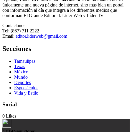
únicamente una nueva página de internet, sino más bien un portal
con información al día que integra a los diferentes medios que
conforman El Grande Editorial: Líder Web y Líder Tv
Contactanos:
Tel: (867) 711 2222
Email:
editor.liderweb@gmail.com
Secciones
Tamaulipas
Texas
México
Mundo
Deportes
Espectàculos
Vida y Estilo
Social
0
Likes
4.019
Seguidores