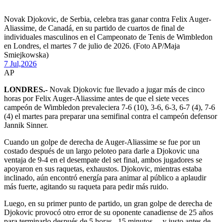
Novak Djokovic, de Serbia, celebra tras ganar contra Felix Auger-
Aliassime, de Canadá, en su partido de cuartos de final de
individuales masculinos en el Campeonato de Tenis de Wimbledon
en Londres, el martes 7 de julio de 2026. (Foto AP/Maja
Smiejkowska)
7 Jul,
2026
AP
LONDRES.-
Novak Djokovic fue llevado a jugar más de cinco
horas por Felix Auger-Aliassime antes de que el siete veces
campeón de Wimbledon prevaleciera 7-6 (10), 3-6, 6-3, 6-7 (4), 7-6
(4) el martes para preparar una semifinal contra el campeón defensor
Jannik Sinner.
Cuando un golpe de derecha de Auger-Aliassime se fue por un
costado después de un largo peloteo para darle a Djokovic una
ventaja de 9-4 en el desempate del set final, ambos jugadores se
apoyaron en sus raquetas, exhaustos. Djokovic, mientras estaba
inclinado, aún encontró energía para animar al público a aplaudir
más fuerte, agitando su raqueta para pedir más ruido.
Luego, en su primer punto de partido, un gran golpe de derecha de
Djokovic provocó otro error de su oponente canadiense de 25 años
para terminarlo después de 5 horas , 15 minutos —y justo antes de