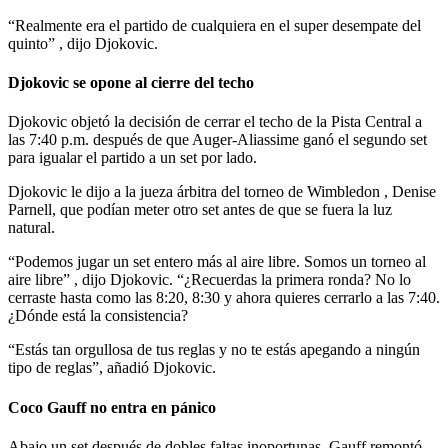
“Realmente era el partido de cualquiera en el super desempate del
quinto” , dijo Djokovic.
Djokovic se opone al cierre del techo
Djokovic objetó la decisión de cerrar el techo de la Pista Central a
las 7:40 p.m. después de que Auger-Aliassime ganó el segundo set
para igualar el partido a un set por lado.
Djokovic le dijo a la jueza árbitra del torneo de Wimbledon , Denise
Parnell, que podían meter otro set antes de que se fuera la luz
natural.
“Podemos jugar un set entero más al aire libre. Somos un torneo al
aire libre” , dijo Djokovic. “¿Recuerdas la primera ronda? No lo
cerraste hasta como las 8:20, 8:30 y ahora quieres cerrarlo a las 7:40.
¿Dónde está la consistencia?
“Estás tan orgullosa de tus reglas y no te estás apegando a ningún
tipo de reglas”, añadió Djokovic.
Coco Gauff no entra en pánico
Abajo un set después de dobles faltas inoportunas, Gauff remontó