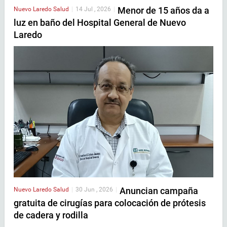
Menor de 15 años da a
Nuevo Laredo
Salud
|
14 Jul , 2026
|
luz en baño del Hospital General de Nuevo
Laredo
Anuncian campaña
Nuevo Laredo
Salud
|
30 Jun , 2026
|
gratuita de cirugías para colocación de prótesis
de cadera y rodilla