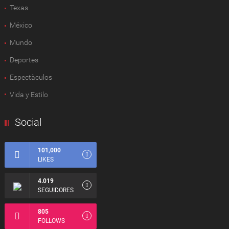
Texas
México
Mundo
Deportes
Espectàculos
Vida y Estilo
Social
101,000
LIKES
4.019
SEGUIDORES
805
FOLLOWS