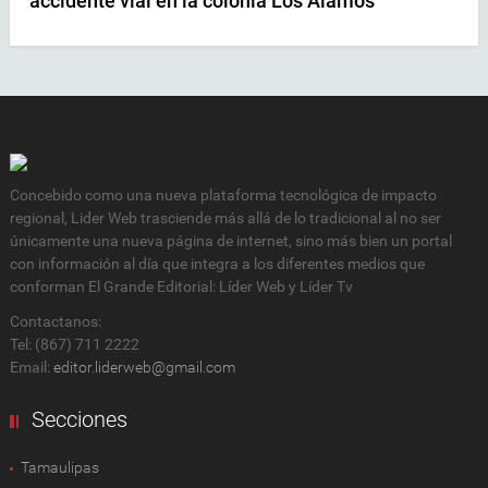
accidente vial en la colonia Los Álamos
Concebido como una nueva plataforma tecnológica de impacto
regional, Lider Web trasciende más allá de lo tradicional al no ser
únicamente una nueva página de internet, sino más bien un portal
con información al día que integra a los diferentes medios que
conforman El Grande Editorial: Líder Web y Líder Tv
Contactanos:
Tel: (867) 711 2222
Email:
editor.liderweb@gmail.com
Secciones
Tamaulipas