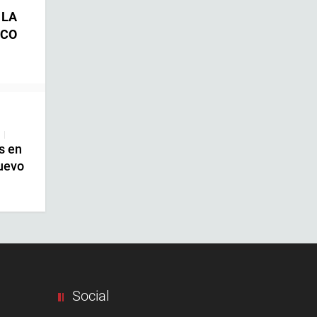
 LA
ICO
|
s en
uevo
Social