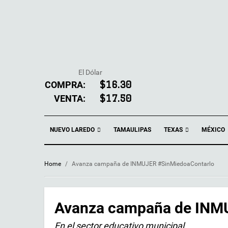
El Dólar
COMPRA:
$16.30
VENTA:
$17.50
NUEVO LAREDO
TEXAS
TAMAULIPAS
MÉXICO
Home
/
Avanza campaña de INMUJER #SinMiedoaContarlo
Avanza campaña de INM
En el sector educativo municipal