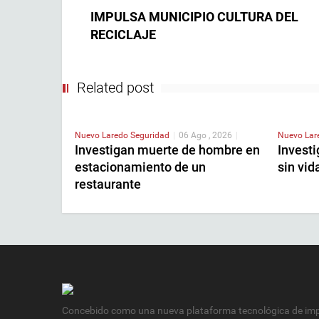
IMPULSA MUNICIPIO CULTURA DEL
RECICLAJE
Related post
Nuevo Laredo
Seguridad
|
06 Ago , 2026
|
Nuevo La
Investigan muerte de hombre en
Invest
estacionamiento de un
sin vid
restaurante
Concebido como una nueva plataforma tecnológica de impa