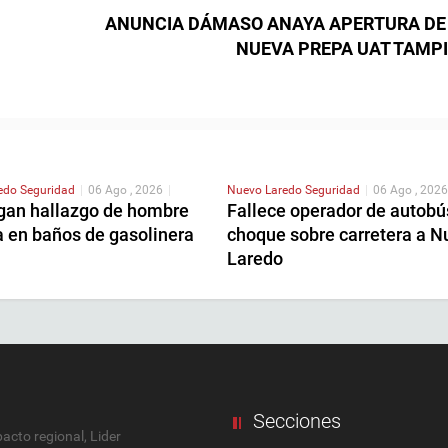
ANUNCIA DÁMASO ANAYA APERTURA DE
NUEVA PREPA UAT TAMP
redo
Seguridad
|
06 Ago , 2026
|
Nuevo Laredo
Seguridad
|
06 Ago , 2026
igan hallazgo de hombre
Fallece operador de autobú
a en baños de gasolinera
choque sobre carretera a N
Laredo
Secciones
cto regional, Lider