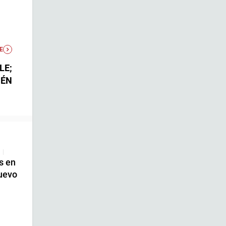
E
LE;
IÉN
|
s en
uevo