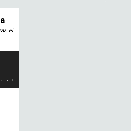
da
ras el
comment