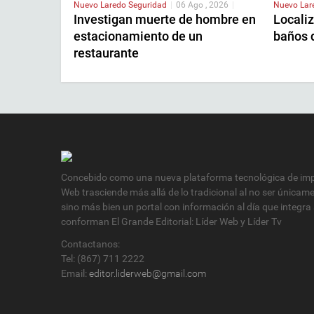
Nuevo Laredo
Seguridad
|
06 Ago , 2026
|
Nuevo La
Investigan muerte de hombre en
Localiz
estacionamiento de un
baños 
restaurante
Concebido como una nueva plataforma tecnológica de impa
Web trasciende más allá de lo tradicional al no ser únicam
sino más bien un portal con información al día que integra
conforman El Grande Editorial: Líder Web y Líder Tv
Contactanos:
Tel: (867) 711 2222
Email:
editor.liderweb@gmail.com