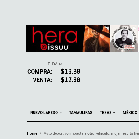
El Dólar
COMPRA:
$16.30
VENTA:
$17.50
NUEVO LAREDO
TEXAS
TAMAULIPAS
MÉXICO
Home
/
Auto deportivo impacta a otro vehículo; mujer resulta he