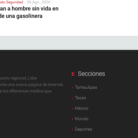
redo
Seguridad
|
06 Ago , 2026
|
an a hombre sin vida en
de una gasolinera
Secciones
cto regional, Lider
ente una nueva página de internet,
Tamaulipas
 a los diferentes medios que
Texas
México
Mundo
Deportes