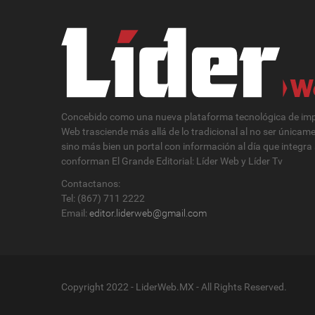
Concebido como una nueva plataforma tecnológica de impa
Web trasciende más allá de lo tradicional al no ser únicam
sino más bien un portal con información al día que integra
conforman El Grande Editorial: Líder Web y Líder Tv
Contactanos:
Tel: (867) 711 2222
Email:
editor.liderweb@gmail.com
Copyright 2022 - LiderWeb.MX - All Rights Reserved.