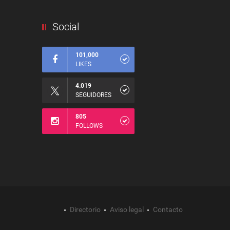
Social
101,000
LIKES
4.019
SEGUIDORES
805
FOLLOWS
Directorio
Aviso legal
Contacto