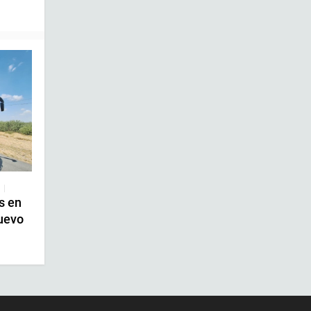
|
s en
uevo