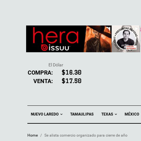
El Dólar
COMPRA:
$16.30
VENTA:
$17.50
NUEVO LAREDO
TEXAS
TAMAULIPAS
MÉXICO
Home
/
Se alista comercio organizado para cierre de año